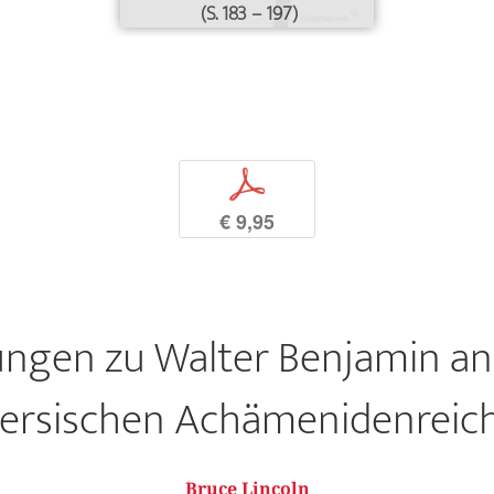
(S. 183 – 197)
p
€ 9,95
ngen zu Walter Benjamin a
ersischen Achämenidenreic
Bruce Lincoln