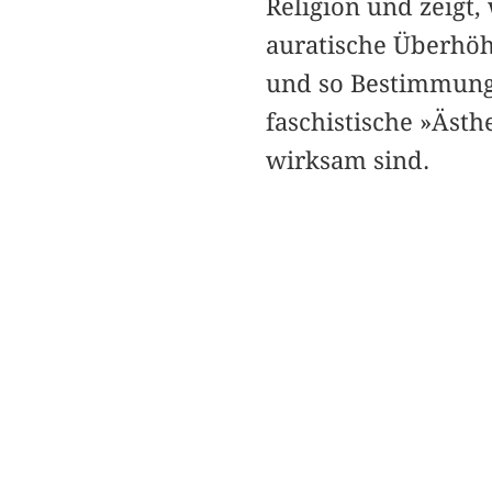
Religion und zeigt,
auratische Überhöh
und so Bestimmungs
faschistische »Ästh
wirksam sind.