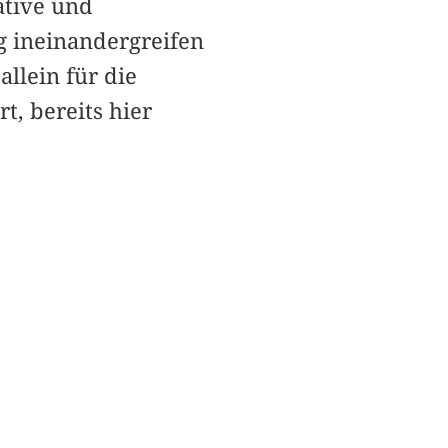
ative und
g ineinandergreifen
llein für die
t, bereits hier