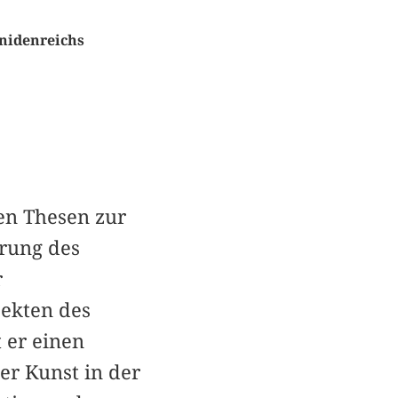
nidenreichs
en Thesen zur
erung des
r
jekten des
 er einen
r Kunst in der