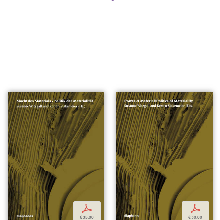
p
p
€ 35,00
€ 30,00