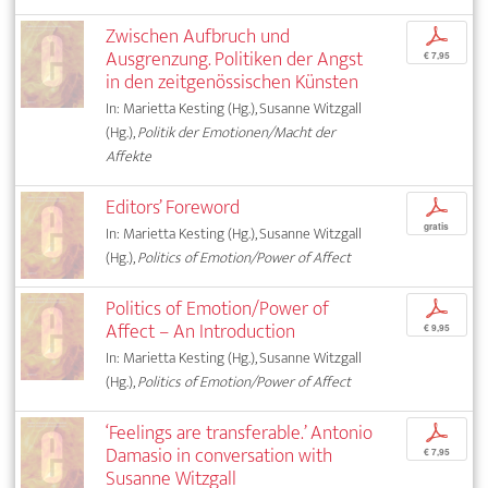
Zwischen Aufbruch und
p
Ausgrenzung. Politiken der Angst
€ 7,95
in den zeitgenössischen Künsten
In: Marietta Kesting (Hg.), Susanne Witzgall
(Hg.),
Politik der Emotionen/Macht der
Affekte
Editors’ Foreword
p
gratis
In: Marietta Kesting (Hg.), Susanne Witzgall
(Hg.),
Politics of Emotion/Power of Affect
Politics of Emotion/Power of
p
Affect – An Introduction
€ 9,95
In: Marietta Kesting (Hg.), Susanne Witzgall
(Hg.),
Politics of Emotion/Power of Affect
‘Feelings are transferable.’ Antonio
p
Damasio in conversation with
€ 7,95
Susanne Witzgall