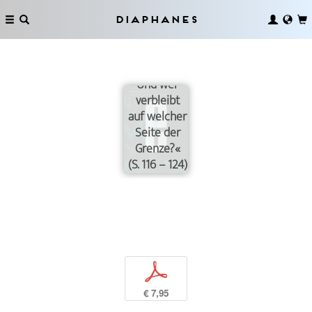
Diaphanes
»Wer ist für
wen Chaos?
Und wer
verbleibt
auf welcher
Seite der
Grenze?«
(S. 116 – 124)
p
€ 7,95