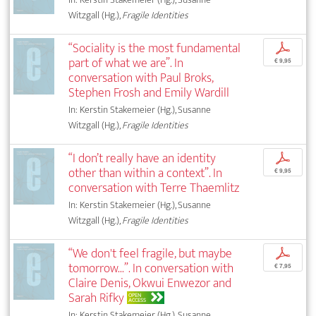
Witzgall (Hg.),
Fragile Identities
“Sociality is the most fundamental
p
part of what we are”. In
€ 9,95
conversation with Paul Broks,
Stephen Frosh and Emily Wardill
In: Kerstin Stakemeier (Hg.), Susanne
Witzgall (Hg.),
Fragile Identities
“I don’t really have an identity
p
other than within a context”. In
€ 9,95
conversation with Terre Thaemlitz
In: Kerstin Stakemeier (Hg.), Susanne
Witzgall (Hg.),
Fragile Identities
“We don't feel fragile, but maybe
p
tomorrow...”. In conversation with
€ 7,95
Claire Denis, Okwui Enwezor and
Sarah Rifky
OPEN
ACCESS
In: Kerstin Stakemeier (Hg.), Susanne