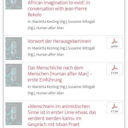
African imagination to exist’. In
conversation with Jean-Pierre
Bekolo
In: Marietta Kesting (Hg.), Susanne Witzgall
(Hg.),
Human after Man
Vorwort der Herausgeberinnen
p
gratis
In: Marietta Kesting (Hg.), Susanne Witzgall
(Hg.),
Human after Man
Das Menschliche nach dem
p
Menschen [Human after Man] –
€ 9,95
erste Einführung
In: Marietta Kesting (Hg.), Susanne Witzgall
(Hg.),
Human after Man
»Menschsein im animistischen
p
Sinne ist in erster Linie etwas, das
€ 7,95
verdient werden kann«. Im
Gespräch mit Istvan Praet