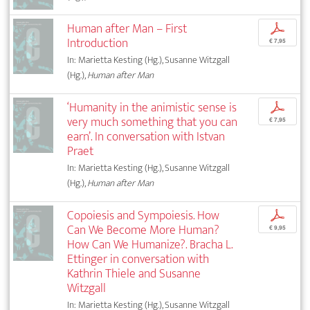
Human after Man – First
p
Introduction
€ 7,95
In: Marietta Kesting (Hg.), Susanne Witzgall
(Hg.),
Human after Man
‘Humanity in the animistic sense is
p
very much something that you can
€ 7,95
earn’. In conversation with Istvan
Praet
In: Marietta Kesting (Hg.), Susanne Witzgall
(Hg.),
Human after Man
Copoiesis and Sympoiesis. How
p
Can We Become More Human?
€ 9,95
How Can We Humanize?. Bracha L.
Ettinger in conversation with
Kathrin Thiele and Susanne
Witzgall
In: Marietta Kesting (Hg.), Susanne Witzgall