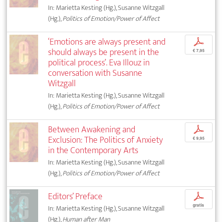
In: Marietta Kesting (Hg.), Susanne Witzgall
(Hg.),
Politics of Emotion/Power of Affect
‘Emotions are always present and
p
should always be present in the
€ 7,95
political process’. Eva Illouz in
conversation with Susanne
Witzgall
In: Marietta Kesting (Hg.), Susanne Witzgall
(Hg.),
Politics of Emotion/Power of Affect
Between Awakening and
p
Exclusion: The Politics of Anxiety
€ 9,95
in the Contemporary Arts
In: Marietta Kesting (Hg.), Susanne Witzgall
(Hg.),
Politics of Emotion/Power of Affect
Editors’ Preface
p
gratis
In: Marietta Kesting (Hg.), Susanne Witzgall
(Hg.),
Human after Man