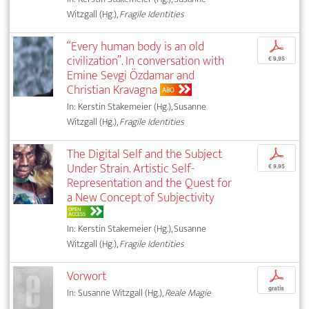
Witzgall (Hg.),
Fragile Identities
“Every human body is an old
p
civilization”. In conversation with
€ 9,95
Emine Sevgi Özdamar and
Christian Kravagna
ABO
In: Kerstin Stakemeier (Hg.), Susanne
Witzgall (Hg.),
Fragile Identities
The Digital Self and the Subject
p
Under Strain. Artistic Self-
€ 9,95
Representation and the Quest for
a New Concept of Subjectivity
OPEN
ACCESS
In: Kerstin Stakemeier (Hg.), Susanne
Witzgall (Hg.),
Fragile Identities
Vorwort
p
gratis
In: Susanne Witzgall (Hg.),
Reale Magie