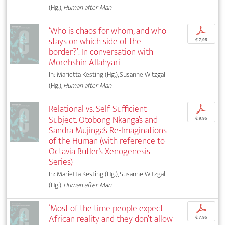
(Hg.),
Human after Man
‘Who is chaos for whom, and who
p
stays on which side of the
€ 7,95
border?’. In conversation with
Morehshin Allahyari
In: Marietta Kesting (Hg.), Susanne Witzgall
(Hg.),
Human after Man
Relational vs. Self-Sufficient
p
Subject. Otobong Nkanga’s and
€ 9,95
Sandra Mujinga’s Re-Imaginations
of the Human (with reference to
Octavia Butler’s Xenogenesis
Series)
In: Marietta Kesting (Hg.), Susanne Witzgall
(Hg.),
Human after Man
‘Most of the time people expect
p
African reality and they don’t allow
€ 7,95