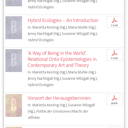
Jenny Nachtigall (Hg.), Susanne Witzgall (Hg.),
Hybrid Ecologies
Hybrid Ecologies – An Introduction
p
€ 9,95
In: Marietta Kesting (Hg.), Maria Muhle (Hg.),
Jenny Nachtigall (Hg.), Susanne Witzgall (Hg.),
Hybrid Ecologies
‘A Way of Being in the World’.
p
Relational Onto-Epistemologies in
€ 9,95
Contemporary Art and Theory
In: Marietta Kesting (Hg.), Maria Muhle (Hg.),
Jenny Nachtigall (Hg.), Susanne Witzgall (Hg.),
Hybrid Ecologies
Vorwort der Herausgeberinnen
p
gratis
In: Marietta Kesting (Hg.), Susanne Witzgall
(Hg.),
Politik der Emotionen/Macht der
Affekte