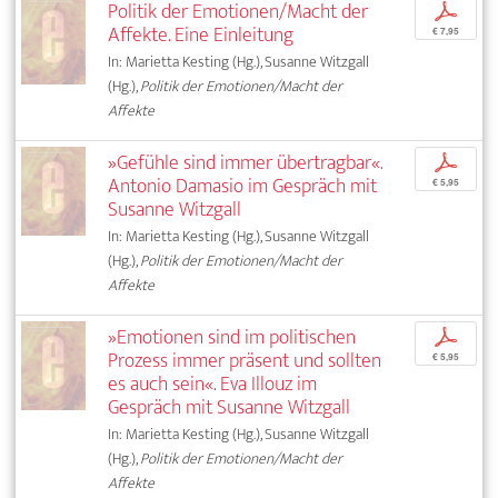
Politik der Emotionen/Macht der
p
Affekte. Eine Einleitung
€ 7,95
In: Marietta Kesting (Hg.), Susanne Witzgall
(Hg.),
Politik der Emotionen/Macht der
Affekte
»Gefühle sind immer übertragbar«.
p
Antonio Damasio im Gespräch mit
€ 5,95
Susanne Witzgall
In: Marietta Kesting (Hg.), Susanne Witzgall
(Hg.),
Politik der Emotionen/Macht der
Affekte
»Emotionen sind im politischen
p
Prozess immer präsent und sollten
€ 5,95
es auch sein«. Eva Illouz im
Gespräch mit Susanne Witzgall
In: Marietta Kesting (Hg.), Susanne Witzgall
(Hg.),
Politik der Emotionen/Macht der
Affekte