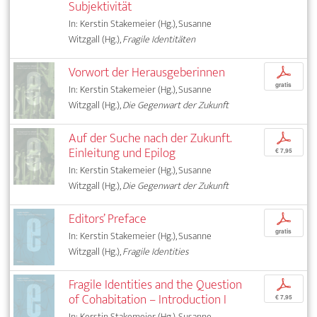
Subjektivität
In: Kerstin Stakemeier (Hg.), Susanne
Witzgall (Hg.),
Fragile Identitäten
Vorwort der Herausgeberinnen
p
gratis
In: Kerstin Stakemeier (Hg.), Susanne
Witzgall (Hg.),
Die Gegenwart der Zukunft
Auf der Suche nach der Zukunft.
p
Einleitung und Epilog
€ 7,95
In: Kerstin Stakemeier (Hg.), Susanne
Witzgall (Hg.),
Die Gegenwart der Zukunft
Editors’ Preface
p
gratis
In: Kerstin Stakemeier (Hg.), Susanne
Witzgall (Hg.),
Fragile Identities
Fragile Identities and the Question
p
of Cohabitation – Introduction I
€ 7,95
In: Kerstin Stakemeier (Hg.), Susanne