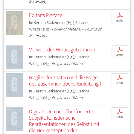
Materiality
Editor's Preface
p
gratis
In: Kerstin Stakemeier (Hg.), Susanne
Witzgall (Hg.),
Power of Material – Politics of
Materiality
Vorwort der Herausgeberinnen
p
gratis
In: Kerstin Stakemeier (Hg.), Susanne
Witzgall (Hg.),
Fragile Identitäten
Fragile Identitäten und die Frage
p
des Zusammenlebens. Einleitung I
€ 7,95
In: Kerstin Stakemeier (Hg.), Susanne
Witzgall (Hg.),
Fragile Identitäten
Digitales Ich und überfordertes
p
Subjekt. Künstlerische
€ 9,95
Repräsentationen des Selbst und
die Neukonzeption der