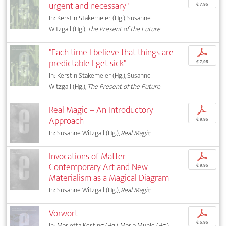
urgent and necessary"
€ 7,95
In: Kerstin Stakemeier (Hg.), Susanne
Witzgall (Hg.),
The Present of the Future
"Each time I believe that things are
p
predictable I get sick"
€ 7,95
In: Kerstin Stakemeier (Hg.), Susanne
Witzgall (Hg.),
The Present of the Future
Real Magic – An Introductory
p
Approach
€ 9,95
In: Susanne Witzgall (Hg.),
Real Magic
Invocations of Matter –
p
Contemporary Art and New
€ 9,95
Materialism as a Magical Diagram
In: Susanne Witzgall (Hg.),
Real Magic
Vorwort
p
€ 5,95
In: Marietta Kesting (Hg.), Maria Muhle (Hg.),