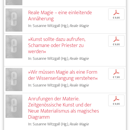
Reale Magie – eine einleitende
p
Annäherung
€ 9,95
In: Susanne Witzgall (Hg.),
Reale Magie
»Kunst sollte dazu aufrufen,
p
Schamane oder Priester zu
€ 9,95
werden«
In: Susanne Witzgall (Hg.),
Reale Magie
»Wir müssen Magie als eine Form
p
der Wissenserlangung verstehen«
€ 7,95
In: Susanne Witzgall (Hg.),
Reale Magie
Anrufungen der Materie.
p
Zeitgenössische Kunst und der
€ 9,95
Neue Materialismus als magisches
Diagramm
In: Susanne Witzgall (Hg.),
Reale Magie