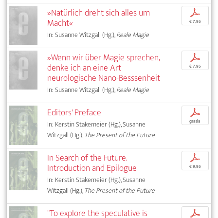
»Natürlich dreht sich alles um
p
Macht«
€ 7,95
In: Susanne Witzgall (Hg.),
Reale Magie
»Wenn wir über Magie sprechen,
p
denke ich an eine Art
€ 7,95
neurologische Nano-Besssenheit
In: Susanne Witzgall (Hg.),
Reale Magie
Editors' Preface
p
gratis
In: Kerstin Stakemeier (Hg.), Susanne
Witzgall (Hg.),
The Present of the Future
In Search of the Future.
p
Introduction and Epilogue
€ 9,95
In: Kerstin Stakemeier (Hg.), Susanne
Witzgall (Hg.),
The Present of the Future
"To explore the speculative is
p