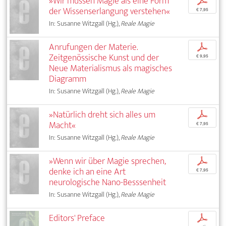
»Wir müssen Magie als eine Form
p
der Wissenserlangung verstehen«
€ 7,95
In: Susanne Witzgall (Hg.),
Reale Magie
Anrufungen der Materie.
p
Zeitgenössische Kunst und der
€ 9,95
Neue Materialismus als magisches
Diagramm
In: Susanne Witzgall (Hg.),
Reale Magie
»Natürlich dreht sich alles um
p
Macht«
€ 7,95
In: Susanne Witzgall (Hg.),
Reale Magie
»Wenn wir über Magie sprechen,
p
denke ich an eine Art
€ 7,95
neurologische Nano-Besssenheit
In: Susanne Witzgall (Hg.),
Reale Magie
Editors' Preface
p