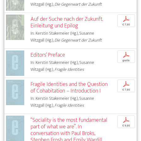
Witzgall (Hg.),
Die Gegenwart der Zukunft
Auf der Suche nach der Zukunft.
p
Einleitung und Epilog
€ 7,95
In: Kerstin Stakemeier (Hg.), Susanne
Witzgall (Hg.),
Die Gegenwart der Zukunft
Editors’ Preface
p
gratis
In: Kerstin Stakemeier (Hg.), Susanne
Witzgall (Hg.),
Fragile Identities
Fragile Identities and the Question
p
of Cohabitation – Introduction I
€ 7,95
In: Kerstin Stakemeier (Hg.), Susanne
Witzgall (Hg.),
Fragile Identities
“Sociality is the most fundamental
p
part of what we are”. In
€ 9,95
conversation with Paul Broks,
Stephen Frosh and Emily Wardill