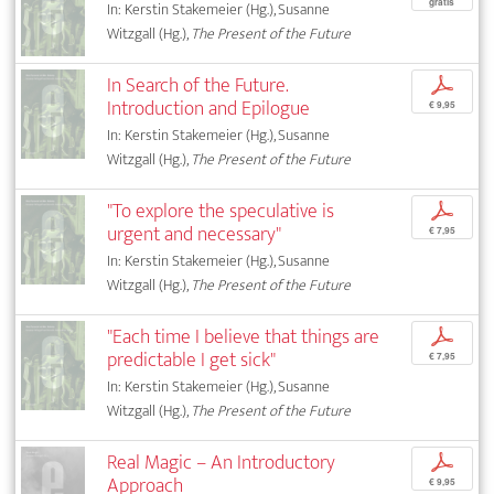
gratis
In: Kerstin Stakemeier (Hg.), Susanne
Witzgall (Hg.),
The Present of the Future
In Search of the Future.
p
Introduction and Epilogue
€ 9,95
In: Kerstin Stakemeier (Hg.), Susanne
Witzgall (Hg.),
The Present of the Future
"To explore the speculative is
p
urgent and necessary"
€ 7,95
In: Kerstin Stakemeier (Hg.), Susanne
Witzgall (Hg.),
The Present of the Future
"Each time I believe that things are
p
predictable I get sick"
€ 7,95
In: Kerstin Stakemeier (Hg.), Susanne
Witzgall (Hg.),
The Present of the Future
Real Magic – An Introductory
p
Approach
€ 9,95