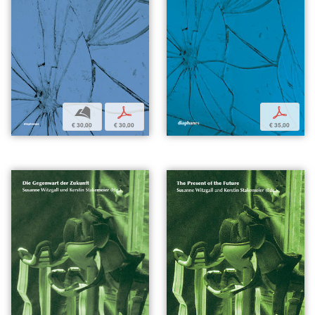
b
p
p
€ 30,00
€ 30,00
€ 35,00