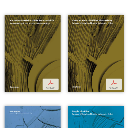
p
p
€ 35,00
€ 30,00