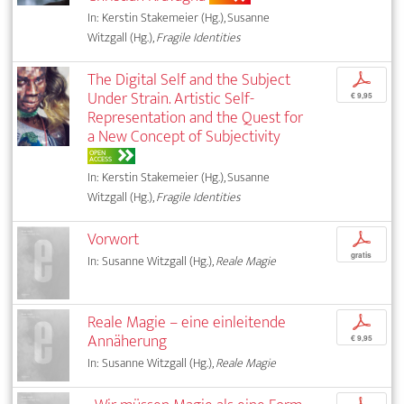
In: Kerstin Stakemeier (Hg.), Susanne
Witzgall (Hg.),
Fragile Identities
The Digital Self and the Subject
p
Under Strain. Artistic Self-
€ 9,95
Representation and the Quest for
a New Concept of Subjectivity
OPEN
ACCESS
In: Kerstin Stakemeier (Hg.), Susanne
Witzgall (Hg.),
Fragile Identities
Vorwort
p
gratis
In: Susanne Witzgall (Hg.),
Reale Magie
Reale Magie – eine einleitende
p
Annäherung
€ 9,95
In: Susanne Witzgall (Hg.),
Reale Magie