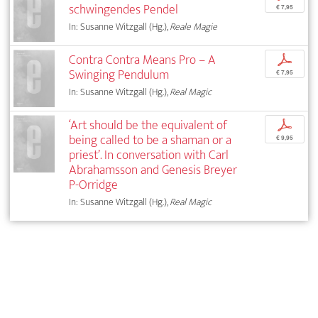
schwingendes Pendel
€ 7,95
In: Susanne Witzgall (Hg.),
Reale Magie
Contra Contra Means Pro – A
p
Swinging Pendulum
€ 7,95
In: Susanne Witzgall (Hg.),
Real Magic
‘Art should be the equivalent of
p
being called to be a shaman or a
€ 9,95
priest’. In conversation with Carl
Abrahamsson and Genesis Breyer
P-Orridge
In: Susanne Witzgall (Hg.),
Real Magic