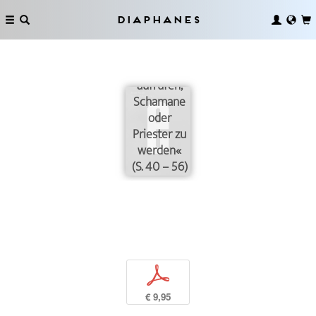
Diaphanes
»Kunst
sollte dazu
aufrufen,
Schamane
oder
Priester zu
werden«
(S. 40 – 56)
p
€ 9,95