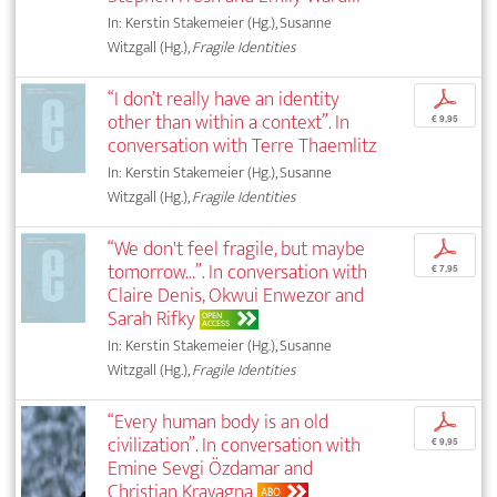
In: Kerstin Stakemeier (Hg.), Susanne
Witzgall (Hg.),
Fragile Identities
“I don’t really have an identity
p
other than within a context”. In
€ 9,95
conversation with Terre Thaemlitz
In: Kerstin Stakemeier (Hg.), Susanne
Witzgall (Hg.),
Fragile Identities
“We don't feel fragile, but maybe
p
tomorrow...”. In conversation with
€ 7,95
Claire Denis, Okwui Enwezor and
Sarah Rifky
OPEN
ACCESS
In: Kerstin Stakemeier (Hg.), Susanne
Witzgall (Hg.),
Fragile Identities
“Every human body is an old
p
civilization”. In conversation with
€ 9,95
Emine Sevgi Özdamar and
Christian Kravagna
ABO