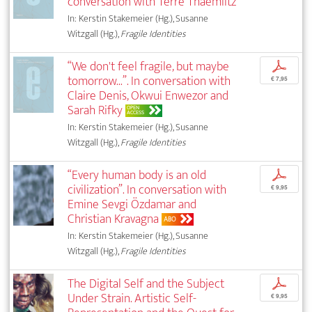
conversation with Terre Thaemlitz
In: Kerstin Stakemeier (Hg.), Susanne
Witzgall (Hg.),
Fragile Identities
“We don't feel fragile, but maybe
p
tomorrow...”. In conversation with
€ 7,95
Claire Denis, Okwui Enwezor and
Sarah Rifky
OPEN
ACCESS
In: Kerstin Stakemeier (Hg.), Susanne
Witzgall (Hg.),
Fragile Identities
“Every human body is an old
p
civilization”. In conversation with
€ 9,95
Emine Sevgi Özdamar and
Christian Kravagna
ABO
In: Kerstin Stakemeier (Hg.), Susanne
Witzgall (Hg.),
Fragile Identities
The Digital Self and the Subject
p
Under Strain. Artistic Self-
€ 9,95