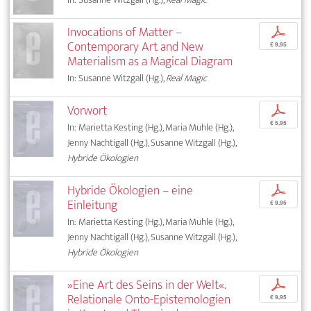
Invocations of Matter –
p
Contemporary Art and New
€ 9,95
Materialism as a Magical Diagram
In: Susanne Witzgall (Hg.),
Real Magic
Vorwort
p
€ 5,95
In: Marietta Kesting (Hg.), Maria Muhle (Hg.),
Jenny Nachtigall (Hg.), Susanne Witzgall (Hg.),
Hybride Ökologien
Hybride Ökologien – eine
p
Einleitung
€ 9,95
In: Marietta Kesting (Hg.), Maria Muhle (Hg.),
Jenny Nachtigall (Hg.), Susanne Witzgall (Hg.),
Hybride Ökologien
»Eine Art des Seins in der Welt«.
p
Relationale Onto-Epistemologien
€ 9,95