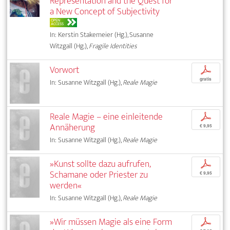
Representation and the Quest for
a New Concept of Subjectivity
OPEN
ACCESS
In: Kerstin Stakemeier (Hg.), Susanne
Witzgall (Hg.),
Fragile Identities
Vorwort
p
gratis
In: Susanne Witzgall (Hg.),
Reale Magie
Reale Magie – eine einleitende
p
Annäherung
€ 9,95
In: Susanne Witzgall (Hg.),
Reale Magie
»Kunst sollte dazu aufrufen,
p
Schamane oder Priester zu
€ 9,95
werden«
In: Susanne Witzgall (Hg.),
Reale Magie
»Wir müssen Magie als eine Form
p