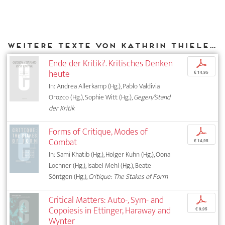
Weitere Texte von Kathrin Thiele bei DIAPHANES
Ende der Kritik?. Kritisches Denken
p
heute
€ 14,95
In: Andrea Allerkamp (Hg.), Pablo Valdivia
Orozco (Hg.), Sophie Witt (Hg.),
Gegen/Stand
der Kritik
Forms of Critique, Modes of
p
Combat
€ 14,95
In: Sami Khatib (Hg.), Holger Kuhn (Hg.), Oona
Lochner (Hg.), Isabel Mehl (Hg.), Beate
Söntgen (Hg.),
Critique: The Stakes of Form
Critical Matters: Auto-, Sym- and
p
Copoiesis in Ettinger, Haraway and
€ 9,95
Wynter