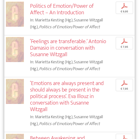
Politics of Emotion/Power of
p
Affect – An Introduction
€ 9,95
In: Marietta Kesting (Hg.), Susanne Witzgall
(Hg.),
Politics of Emotion/Power of Affect
‘Feelings are transferable.’ Antonio
p
Damasio in conversation with
€ 7,95
Susanne Witzgall
In: Marietta Kesting (Hg.), Susanne Witzgall
(Hg.),
Politics of Emotion/Power of Affect
‘Emotions are always present and
p
should always be present in the
€ 7,95
political process’. Eva Illouz in
conversation with Susanne
Witzgall
In: Marietta Kesting (Hg.), Susanne Witzgall
(Hg.),
Politics of Emotion/Power of Affect
Between Awakening and
p