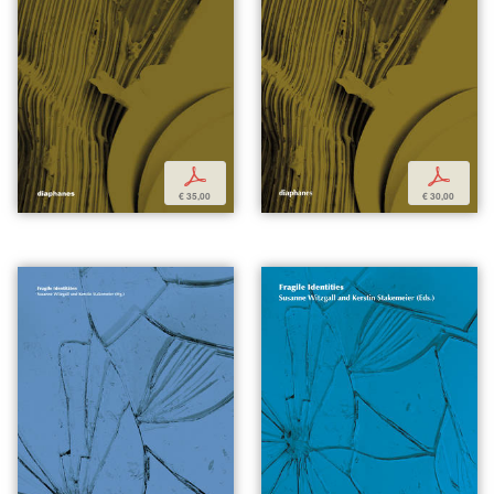
p
p
€ 35,00
€ 30,00