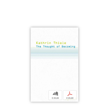
b
p
€ 25,00
€ 25,00