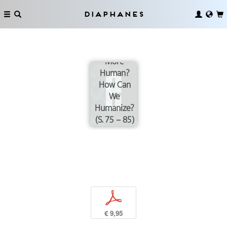
Copoiesis
and
Diaphanes
Sympoiesis.
How Can
We Become
More
Human?
How Can
We
Humanize?
(S. 75 – 85)
p
€ 9,95