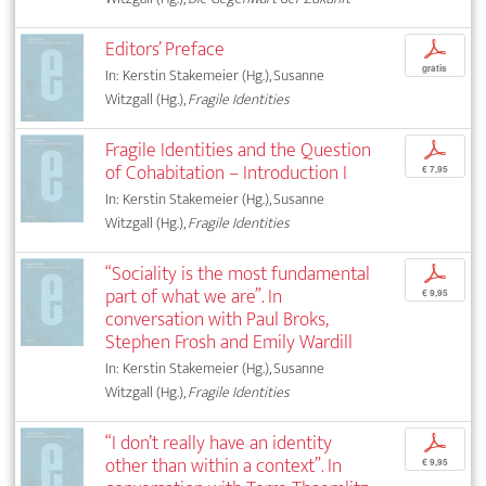
Editors’ Preface
p
gratis
In: Kerstin Stakemeier (Hg.), Susanne
Witzgall (Hg.),
Fragile Identities
Fragile Identities and the Question
p
of Cohabitation – Introduction I
€ 7,95
In: Kerstin Stakemeier (Hg.), Susanne
Witzgall (Hg.),
Fragile Identities
“Sociality is the most fundamental
p
part of what we are”. In
€ 9,95
conversation with Paul Broks,
Stephen Frosh and Emily Wardill
In: Kerstin Stakemeier (Hg.), Susanne
Witzgall (Hg.),
Fragile Identities
“I don’t really have an identity
p
other than within a context”. In
€ 9,95