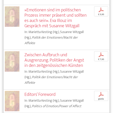
»Emotionen sind im politischen
p
Prozess immer präsent und sollten
€ 5,95
es auch sein«. Eva Illouz im
Gespräch mit Susanne Witzgall
In: Marietta Kesting (Hg.), Susanne Witzgall
(Hg.),
Politik der Emotionen/Macht der
Affekte
Zwischen Aufbruch und
p
Ausgrenzung. Politiken der Angst
€ 7,95
in den zeitgenössischen Künsten
In: Marietta Kesting (Hg.), Susanne Witzgall
(Hg.),
Politik der Emotionen/Macht der
Affekte
Editors’ Foreword
p
gratis
In: Marietta Kesting (Hg.), Susanne Witzgall
(Hg.),
Politics of Emotion/Power of Affect