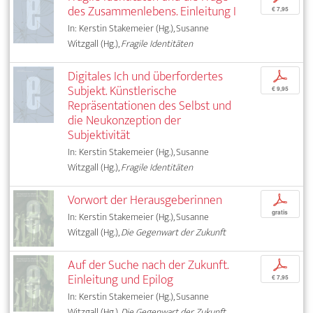
des Zusammenlebens. Einleitung I
€ 7,95
In: Kerstin Stakemeier (Hg.), Susanne
Witzgall (Hg.),
Fragile Identitäten
Digitales Ich und überfordertes
p
Subjekt. Künstlerische
€ 9,95
Repräsentationen des Selbst und
die Neukonzeption der
Subjektivität
In: Kerstin Stakemeier (Hg.), Susanne
Witzgall (Hg.),
Fragile Identitäten
Vorwort der Herausgeberinnen
p
gratis
In: Kerstin Stakemeier (Hg.), Susanne
Witzgall (Hg.),
Die Gegenwart der Zukunft
Auf der Suche nach der Zukunft.
p
Einleitung und Epilog
€ 7,95
In: Kerstin Stakemeier (Hg.), Susanne
Witzgall (Hg.),
Die Gegenwart der Zukunft