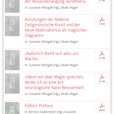
der Wissenserlangung verstehen«
€ 7,95
In: Susanne Witzgall (Hg.),
Reale Magie
Anrufungen der Materie.
p
Zeitgenössische Kunst und der
€ 9,95
Neue Materialismus als magisches
Diagramm
In: Susanne Witzgall (Hg.),
Reale Magie
»Natürlich dreht sich alles um
p
Macht«
€ 7,95
In: Susanne Witzgall (Hg.),
Reale Magie
»Wenn wir über Magie sprechen,
p
denke ich an eine Art
€ 7,95
neurologische Nano-Besssenheit
In: Susanne Witzgall (Hg.),
Reale Magie
Editors' Preface
p
gratis
In: Kerstin Stakemeier (Hg.), Susanne