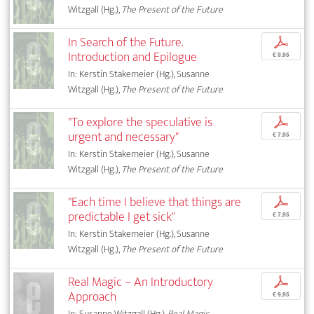
Witzgall (Hg.),
The Present of the Future
In Search of the Future.
p
Introduction and Epilogue
€ 9,95
In: Kerstin Stakemeier (Hg.), Susanne
Witzgall (Hg.),
The Present of the Future
"To explore the speculative is
p
urgent and necessary"
€ 7,95
In: Kerstin Stakemeier (Hg.), Susanne
Witzgall (Hg.),
The Present of the Future
"Each time I believe that things are
p
predictable I get sick"
€ 7,95
In: Kerstin Stakemeier (Hg.), Susanne
Witzgall (Hg.),
The Present of the Future
Real Magic – An Introductory
p
Approach
€ 9,95
In: Susanne Witzgall (Hg.),
Real Magic