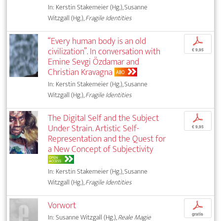
In: Kerstin Stakemeier (Hg.), Susanne
Witzgall (Hg.),
Fragile Identities
“Every human body is an old
p
civilization”. In conversation with
€ 9,95
Emine Sevgi Özdamar and
Christian Kravagna
ABO
In: Kerstin Stakemeier (Hg.), Susanne
Witzgall (Hg.),
Fragile Identities
The Digital Self and the Subject
p
Under Strain. Artistic Self-
€ 9,95
Representation and the Quest for
a New Concept of Subjectivity
OPEN
ACCESS
In: Kerstin Stakemeier (Hg.), Susanne
Witzgall (Hg.),
Fragile Identities
Vorwort
p
gratis
In: Susanne Witzgall (Hg.),
Reale Magie