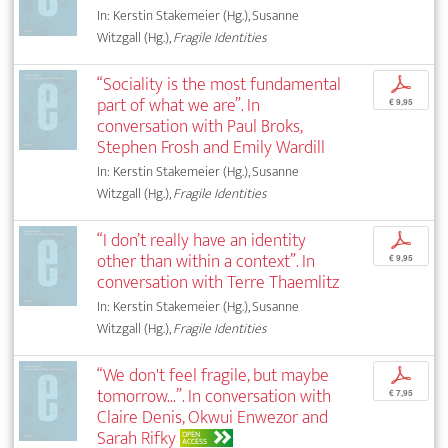
In: Kerstin Stakemeier (Hg.), Susanne
Witzgall (Hg.),
Fragile Identities
“Sociality is the most fundamental
p
part of what we are”. In
€ 9,95
conversation with Paul Broks,
Stephen Frosh and Emily Wardill
In: Kerstin Stakemeier (Hg.), Susanne
Witzgall (Hg.),
Fragile Identities
“I don’t really have an identity
p
other than within a context”. In
€ 9,95
conversation with Terre Thaemlitz
In: Kerstin Stakemeier (Hg.), Susanne
Witzgall (Hg.),
Fragile Identities
“We don't feel fragile, but maybe
p
tomorrow...”. In conversation with
€ 7,95
Claire Denis, Okwui Enwezor and
Sarah Rifky
OPEN
ACCESS