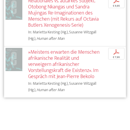
Relationales vs. autarkes Subjekt.
p
Otobong Nkangas und Sandra
€ 9,95
Mujingas Re-Imaginationen des
Menschen (mit Rekurs auf Octavia
Butlers Xenogenesis-Serie)
In: Marietta Kesting (Hg.), Susanne Witzgall
(Hg.),
Human after Man
»Meistens erwarten die Menschen
p
afrikanische Realität und
€ 7,95
verweigern afrikanischer
Vorstellungskraft die Existenz«. Im
Gespräch mit Jean-Pierre Bekolo
In: Marietta Kesting (Hg.), Susanne Witzgall
(Hg.),
Human after Man