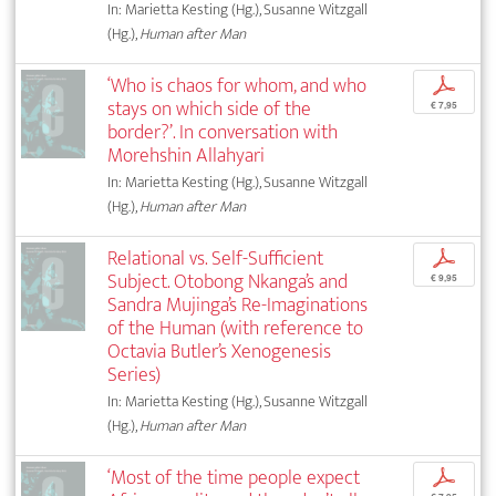
In: Marietta Kesting (Hg.), Susanne Witzgall
(Hg.),
Human after Man
‘Who is chaos for whom, and who
p
stays on which side of the
€ 7,95
border?’. In conversation with
Morehshin Allahyari
In: Marietta Kesting (Hg.), Susanne Witzgall
(Hg.),
Human after Man
Relational vs. Self-Sufficient
p
Subject. Otobong Nkanga’s and
€ 9,95
Sandra Mujinga’s Re-Imaginations
of the Human (with reference to
Octavia Butler’s Xenogenesis
Series)
In: Marietta Kesting (Hg.), Susanne Witzgall
(Hg.),
Human after Man
‘Most of the time people expect
p