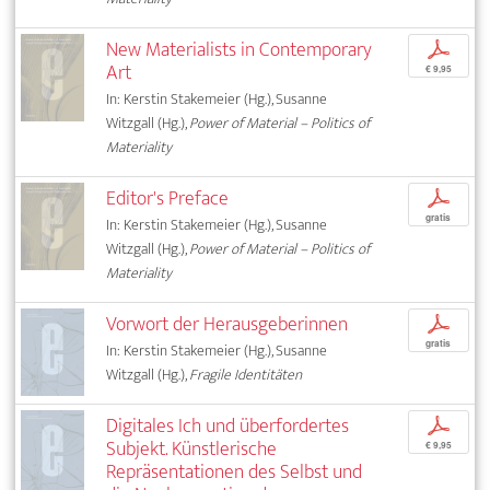
New Materialists in Contemporary
p
Art
€ 9,95
In: Kerstin Stakemeier (Hg.), Susanne
Witzgall (Hg.),
Power of Material – Politics of
Materiality
Editor's Preface
p
gratis
In: Kerstin Stakemeier (Hg.), Susanne
Witzgall (Hg.),
Power of Material – Politics of
Materiality
Vorwort der Herausgeberinnen
p
gratis
In: Kerstin Stakemeier (Hg.), Susanne
Witzgall (Hg.),
Fragile Identitäten
Digitales Ich und überfordertes
p
Subjekt. Künstlerische
€ 9,95
Repräsentationen des Selbst und