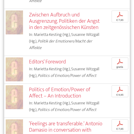
Affekte
Zwischen Aufbruch und
p
Ausgrenzung. Politiken der Angst
€ 7,95
in den zeitgenössischen Künsten
In: Marietta Kesting (Hg.), Susanne Witzgall
(Hg.),
Politik der Emotionen/Macht der
Affekte
Editors’ Foreword
p
gratis
In: Marietta Kesting (Hg.), Susanne Witzgall
(Hg.),
Politics of Emotion/Power of Affect
Politics of Emotion/Power of
p
Affect – An Introduction
€ 9,95
In: Marietta Kesting (Hg.), Susanne Witzgall
(Hg.),
Politics of Emotion/Power of Affect
‘Feelings are transferable.’ Antonio
p
Damasio in conversation with
€ 7,95