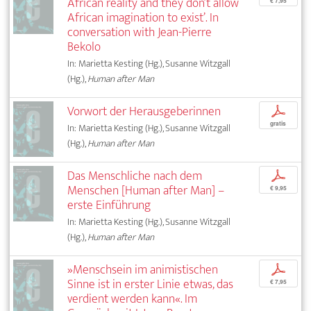
African reality and they don’t allow
€ 7,95
African imagination to exist’. In
conversation with Jean-Pierre
Bekolo
In: Marietta Kesting (Hg.), Susanne Witzgall
(Hg.),
Human after Man
Vorwort der Herausgeberinnen
p
gratis
In: Marietta Kesting (Hg.), Susanne Witzgall
(Hg.),
Human after Man
Das Menschliche nach dem
p
Menschen [Human after Man] –
€ 9,95
erste Einführung
In: Marietta Kesting (Hg.), Susanne Witzgall
(Hg.),
Human after Man
»Menschsein im animistischen
p
Sinne ist in erster Linie etwas, das
€ 7,95
verdient werden kann«. Im