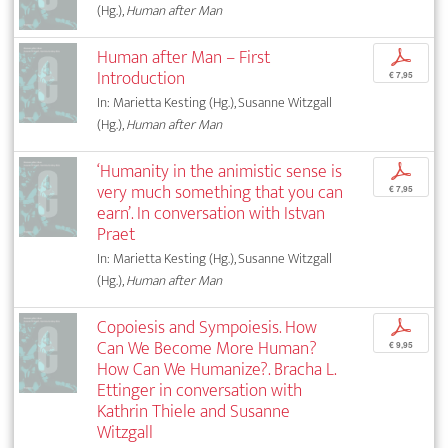
(Hg.),
Human after Man
Human after Man – First
p
Introduction
€ 7,95
In: Marietta Kesting (Hg.), Susanne Witzgall
(Hg.),
Human after Man
‘Humanity in the animistic sense is
p
very much something that you can
€ 7,95
earn’. In conversation with Istvan
Praet
In: Marietta Kesting (Hg.), Susanne Witzgall
(Hg.),
Human after Man
Copoiesis and Sympoiesis. How
p
Can We Become More Human?
€ 9,95
How Can We Humanize?. Bracha L.
Ettinger in conversation with
Kathrin Thiele and Susanne
Witzgall