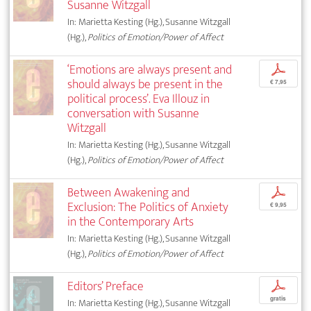
Susanne Witzgall
In: Marietta Kesting (Hg.), Susanne Witzgall
(Hg.),
Politics of Emotion/Power of Affect
‘Emotions are always present and
p
should always be present in the
€ 7,95
political process’. Eva Illouz in
conversation with Susanne
Witzgall
In: Marietta Kesting (Hg.), Susanne Witzgall
(Hg.),
Politics of Emotion/Power of Affect
Between Awakening and
p
Exclusion: The Politics of Anxiety
€ 9,95
in the Contemporary Arts
In: Marietta Kesting (Hg.), Susanne Witzgall
(Hg.),
Politics of Emotion/Power of Affect
Editors’ Preface
p
gratis
In: Marietta Kesting (Hg.), Susanne Witzgall