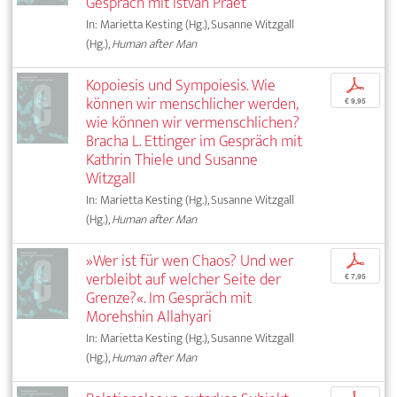
Gespräch mit Istvan Praet
In: Marietta Kesting (Hg.), Susanne Witzgall
(Hg.),
Human after Man
Kopoiesis und Sympoiesis. Wie
p
können wir menschlicher werden,
€ 9,95
wie können wir vermenschlichen?
Bracha L. Ettinger im Gespräch mit
Kathrin Thiele und Susanne
Witzgall
In: Marietta Kesting (Hg.), Susanne Witzgall
(Hg.),
Human after Man
»Wer ist für wen Chaos? Und wer
p
verbleibt auf welcher Seite der
€ 7,95
Grenze?«. Im Gespräch mit
Morehshin Allahyari
In: Marietta Kesting (Hg.), Susanne Witzgall
(Hg.),
Human after Man