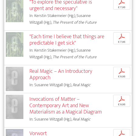
"To explore the speculative is
p
urgent and necessary"
€ 7,95
In: Kerstin Stakemeier (Hg.), Susanne
Witzgall (Hg.),
The Present of the Future
"Each time I believe that things are
p
predictable I get sick"
€ 7,95
In: Kerstin Stakemeier (Hg.), Susanne
Witzgall (Hg.),
The Present of the Future
Real Magic – An Introductory
p
Approach
€ 9,95
In: Susanne Witzgall (Hg.),
Real Magic
Invocations of Matter –
p
Contemporary Art and New
€ 9,95
Materialism as a Magical Diagram
In: Susanne Witzgall (Hg.),
Real Magic
Vorwort
p