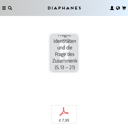
Diaphanes
Fragile
Identitäten
und die
Frage des
Zusammenlebens
(S. 13 – 21)
p
€ 7,95