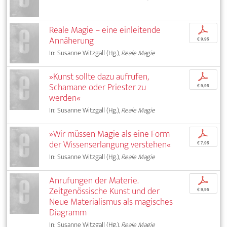
Reale Magie – eine einleitende
p
Annäherung
€ 9,95
In: Susanne Witzgall (Hg.),
Reale Magie
»Kunst sollte dazu aufrufen,
p
Schamane oder Priester zu
€ 9,95
werden«
In: Susanne Witzgall (Hg.),
Reale Magie
»Wir müssen Magie als eine Form
p
der Wissenserlangung verstehen«
€ 7,95
In: Susanne Witzgall (Hg.),
Reale Magie
Anrufungen der Materie.
p
Zeitgenössische Kunst und der
€ 9,95
Neue Materialismus als magisches
Diagramm
In: Susanne Witzgall (Hg.),
Reale Magie