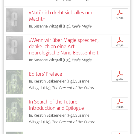
»Natürlich dreht sich alles um
p
Macht«
€ 7,95
In: Susanne Witzgall (Hg.),
Reale Magie
»Wenn wir über Magie sprechen,
p
denke ich an eine Art
€ 7,95
neurologische Nano-Besssenheit
In: Susanne Witzgall (Hg.),
Reale Magie
Editors' Preface
p
gratis
In: Kerstin Stakemeier (Hg.), Susanne
Witzgall (Hg.),
The Present of the Future
In Search of the Future.
p
Introduction and Epilogue
€ 9,95
In: Kerstin Stakemeier (Hg.), Susanne
Witzgall (Hg.),
The Present of the Future