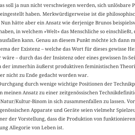
das soll ja nun nicht verschwiegen werden, sich unlösbar
 eingestellt haben. Merkwürdigerweise ist die philosophisc
Nun hätte aber ein Ansatz wie derjenige Brunos beispielsw
haben, in welchem »Welt« das Menschliche so einschließt, d
erausfallen kann. Genau an diesem Punkt möchte ich dann m
hema der Existenz – welche das Wort für dieses gewisse H
 wäre – durch das der Insistenz oder eines gewissen In-Sei
n der immerhin äußerst produktiven feministischen Theori
ber nicht zu Ende gedacht worden war.
urchgang durch wenige wichtige Positionen der Technikp
n meinen Ansatz zu einer zeitgenössischen Technikdefiniti
s Natur/Kultur-Binom in sich zusammenfallen zu lassen. Vor
itgenössischen Apparate und Geräte seien vielmehr Spielze
er der Vorstellung, dass die Produktion von funktionier
ung Allegorie von Leben ist.