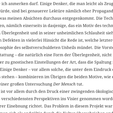
 ich anmerken darf. Einige Denker, die man leicht als Zeu
ürde, sind bei genauerer Lektüre nämlich eher Propagand
, was meinen Absichten durchaus entgegenkommt. Die Techn
len, nämlich einerseits in dasjenige, das ein Motiv des tec
Überlegenheit und in seiner unheimlichen Schlauheit sieht
efekten in vielerlei Hinsicht die Rede ist, welche letzte
osophie des selbstverschuldeten Unheils mündet. Die Vorst
tattung – die natürlich eine Form der Überlegenheit, nicht
er zu gnostischen Einstellungen der Art, dass die Spaltun
. Einige Denker – vor allem solche, die unter dem Eindruck
stehen – kombinieren im Übrigen die beiden Motive, wie
einer großen Untersuchung
Der Mensch
tut.
 ist vor allem durch den Druck einer zwingenden ökologis
 verschiedensten Perspektiven ins Visier genommen worde
ihrer Einebnung richtet. Das Problem in diesem Projekt war 