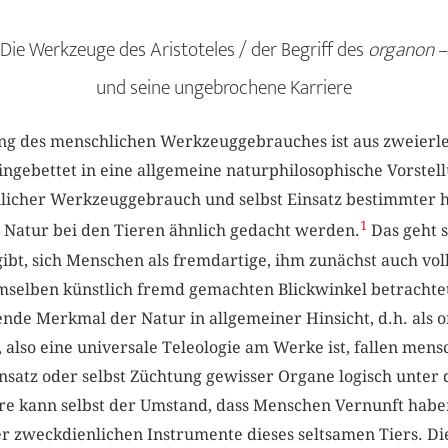
Die Werkzeuge des Aristoteles / der Begriff des
organon
–
und seine ungebrochene Karriere
sung des menschlichen Werkzeuggebrauches ist aus zweierle
 eingebettet in eine allgemeine naturphilosophische Vorstel
hlicher Werkzeuggebrauch und selbst Einsatz bestimmter
1
 Natur bei den Tieren ähnlich gedacht werden.
Das geht s
 gibt, sich Menschen als fremdartige, ihm zunächst auch v
emselben künstlich fremd gemachten Blickwinkel betrachtet
de Merkmal der Natur in allgemeiner Hinsicht, d.h. als 
, also eine universale Teleologie am Werke ist, fallen mens
atz oder selbst Züchtung gewisser Organe logisch unter d
e kann selbst der Umstand, dass Menschen Vernunft haben,
r zweckdienlichen Instrumente dieses seltsamen Tiers. Die