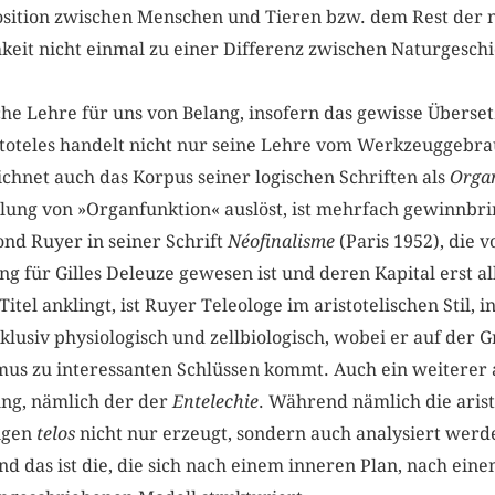
osition zwischen Menschen und Tieren bzw. dem Rest der n
chkeit nicht einmal zu einer Differenz zwischen Naturgesc
ische Lehre für uns von Belang, insofern das gewisse Über
stoteles handelt nicht nur seine Lehre vom Werkzeuggebrau
ichnet auch das Korpus seiner logischen Schriften als
Orga
ellung von »Organfunktion« auslöst, ist mehrfach gewinnb
nd Ruyer in seiner Schrift
Néofinalisme
(Paris 1952), die v
g für Gilles Deleuze gewesen ist und deren Kapital erst a
tel anklingt, ist Ruyer Teleologe im aristotelischen Stil, i
lusiv physiologisch und zellbiologisch, wobei er auf der 
us zu interessanten Schlüssen kommt. Auch ein weiterer ar
ung, nämlich der der
Entelechie
. Während nämlich die aris
igen
telos
nicht nur erzeugt, sondern auch analysiert werde
d das ist die, die sich nach einem inneren Plan, nach eine