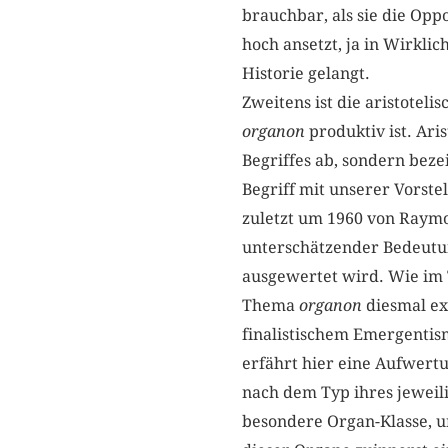
brauchbar, als sie die Opp
hoch ansetzt, ja in Wirkli
Historie gelangt.
Zweitens ist die aristotel
organon
produktiv ist. Ari
Begriffes ab, sondern beze
Begriff mit unserer Vorst
zuletzt um 1960 von Raymo
unterschätzender Bedeutun
ausgewertet wird. Wie im Ti
Thema
organon
diesmal exk
finalistischem Emergentism
erfährt hier eine Aufwert
nach dem Typ ihres jeweil
besondere Organ-Klasse, un