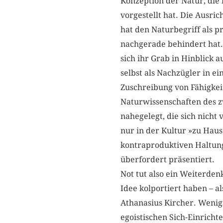
Konzeption der Natur, die 
vorgestellt hat. Die Ausric
hat den Naturbegriff als p
nachgerade behindert hat.
sich ihr Grab in Hinblick a
selbst als Nachzügler in e
Zuschreibung von Fähigkeit
Naturwissenschaften des z
nahegelegt, die sich nicht
nur in der Kultur »zu Haus
kontraproduktiven Haltung i
überfordert präsentiert.
Not tut also ein Weiterden
Idee kolportiert haben – 
Athanasius Kircher. Wenigs
egoistischen Sich-Einricht