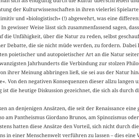
man sich als endgültig durch die Kultur überschrieben und
htung der Kulturwissenschaften in ihren vielerlei Spielarte
rimitiv und »biologistisch« (!) abgewehrt, was eine differe
 In gewisser Weise lässt sich zusammenfassend sagen, dass
uf die Unfähigkeit, über die Natur zu reden, selbst geschau
iner Debatte, die sie nicht müde werden, zu fordern. Dabei
en poietischer und autopoietischer Art an die Natur seite
wanzigsten Jahrhunderts die Verbindung zur stolzen Philo
 von ihrer Meinung abbringen ließ, sie sei aus der Natur h
e«. Von den negativen Konsequenzen dieser allzu langen u
st die heutige Diskussion gezeichnet, die sich als durch di
ken an denjenigen Ansätzen, die seit der Renaissance eine
also am Pantheismus Giordano Brunos, am Spinozismus oder
tens hatten diese Ansätze den Vorteil, sich nicht durch die
ens in einer Menschenwelt verführen zu lassen – dies eine 