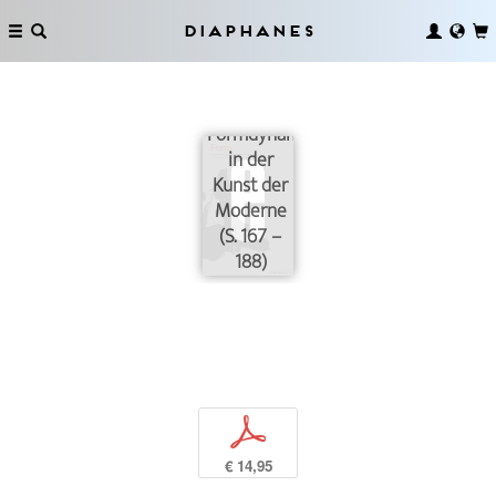
Diaphanes
Zwei
Aspekte
der
Formdynamisierung
in der
Kunst der
Moderne
(S. 167 –
188)
p
€ 14,95