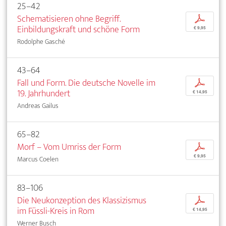
25–42
Schematisieren ohne Begriff.
p
Einbildungskraft und schöne Form
€ 9,95
Rodolphe Gasché
43–64
Fall und Form. Die deutsche Novelle im
p
19. Jahrhundert
€ 14,95
Andreas Gailus
65–82
Morf – Vom Umriss der Form
p
€ 9,95
Marcus Coelen
83–106
Die Neukonzeption des Klassizismus
p
im Füssli-Kreis in Rom
€ 14,95
Werner Busch