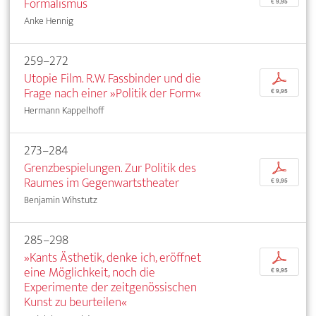
Formalismus
€ 9,95
Anke Hennig
259–272
Utopie Film. R.W. Fassbinder und die
p
Frage nach einer »Politik der Form«
€ 9,95
Hermann Kappelhoff
273–284
Grenzbespielungen. Zur Politik des
p
Raumes im Gegenwartstheater
€ 9,95
Benjamin Wihstutz
285–298
»Kants Ästhetik, denke ich, eröffnet
p
eine Möglichkeit, noch die
€ 9,95
Experimente der zeitgenössischen
Kunst zu beurteilen«