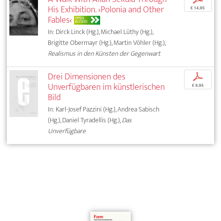
His Exhibition. ›Polonia and Other
€ 14,95
Fables‹
OPEN
ACCESS
In: Dirck Linck (Hg.), Michael Lüthy (Hg.),
Brigitte Obermayr (Hg.), Martin Vöhler (Hg.),
Realismus in den Künsten der Gegenwart
Drei Dimensionen des
p
Unverfügbaren im künstlerischen
€ 9,95
Bild
In: Karl-Josef Pazzini (Hg.), Andrea Sabisch
(Hg.), Daniel Tyradellis (Hg.),
Das
Unverfügbare