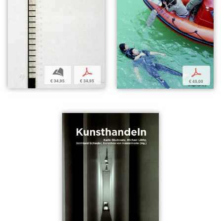
b
p
p
€ 34,95
€ 34,95
€ 45,00