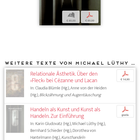
b
p
€ 40,00
€ 40,00
Weitere Texte von Michael Lüthy bei DIAPHANES
Relationale Ästhetik. Über den
p
›Fleck‹ bei Cézanne und Lacan
€ 14,95
In: Claudia Blümle (Hg.), Anne von der Heiden
(Hg.),
Blickzähmung und Augentäuschung
Handeln als Kunst und Kunst als
p
Handeln. Zur Einführung
gratis
In: Karin Gludovatz (Hg.), Michael Lüthy (Hg.),
Bernhard Schieder (Hg.), Dorothea von
Hantelmann (Hg.),
Kunsthandeln