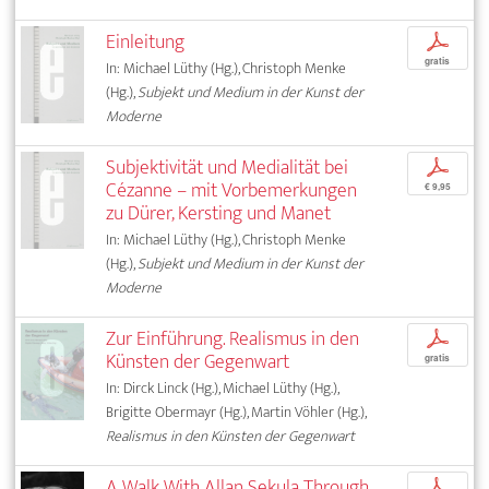
Einleitung
p
gratis
In: Michael Lüthy (Hg.), Christoph Menke
(Hg.),
Subjekt und Medium in der Kunst der
Moderne
Subjektivität und Medialität bei
p
Cézanne – mit Vorbemerkungen
€ 9,95
zu Dürer, Kersting und Manet
In: Michael Lüthy (Hg.), Christoph Menke
(Hg.),
Subjekt und Medium in der Kunst der
Moderne
Zur Einführung. Realismus in den
p
Künsten der Gegenwart
gratis
In: Dirck Linck (Hg.), Michael Lüthy (Hg.),
Brigitte Obermayr (Hg.), Martin Vöhler (Hg.),
Realismus in den Künsten der Gegenwart
A Walk With Allan Sekula Through
p