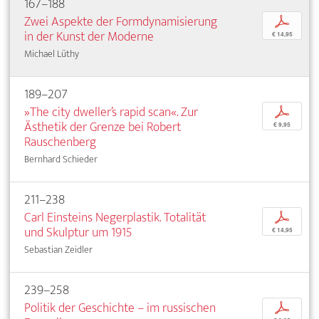
167–188
Zwei Aspekte der Formdynamisierung
p
in der Kunst der Moderne
€ 14,95
Michael Lüthy
189–207
»The city dweller’s rapid scan«. Zur
p
Ästhetik der Grenze bei Robert
€ 9,95
Rauschenberg
Bernhard Schieder
211–238
Carl Einsteins Negerplastik. Totalität
p
und Skulptur um 1915
€ 14,95
Sebastian Zeidler
239–258
Politik der Geschichte – im russischen
p