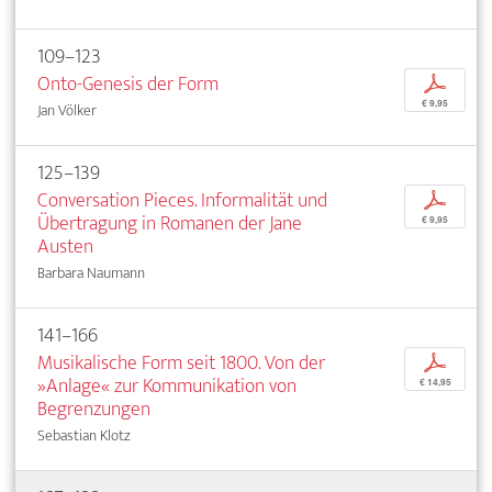
109–123
Onto-Genesis der Form
p
€ 9,95
Jan Völker
125–139
Conversation Pieces. Informalität und
p
Übertragung in Romanen der Jane
€ 9,95
Austen
Barbara Naumann
141–166
Musikalische Form seit 1800. Von der
p
»Anlage« zur Kommunikation von
€ 14,95
Begrenzungen
Sebastian Klotz