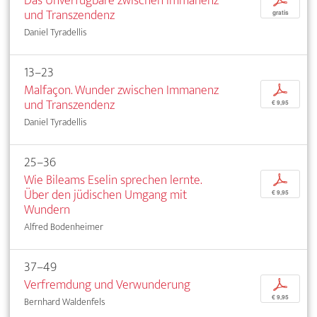
Das Unverfügbare zwischen Immanenz
p
und Transzendenz
gratis
Daniel Tyradellis
13–23
Malfaçon. Wunder zwischen Immanenz
p
und Transzendenz
€ 9,95
Daniel Tyradellis
25–36
Wie Bileams Eselin sprechen lernte.
p
Über den jüdischen Umgang mit
€ 9,95
Wundern
Alfred Bodenheimer
37–49
Verfremdung und Verwunderung
p
€ 9,95
Bernhard Waldenfels