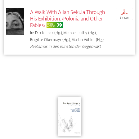
A Walk With Allan Sekula Through
p
His Exhibition. ›Polonia and Other
€ 14,95
Fables‹
OPEN
ACCESS
In: Dirck Linck (Hg.), Michael Lüthy (Hg.),
Brigitte Obermayr (Hg.), Martin Vöhler (Hg.),
Realismus in den Künsten der Gegenwart