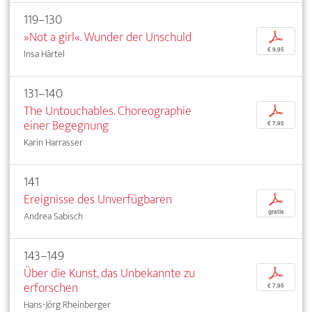
119–130
»Not a girl«. Wunder der Unschuld
p
€ 9,95
Insa Härtel
131–140
The Untouchables. Choreographie
p
einer Begegnung
€ 7,95
Karin Harrasser
141
Ereignisse des Unverfügbaren
p
gratis
Andrea Sabisch
143–149
Über die Kunst, das Unbekannte zu
p
erforschen
€ 7,95
Hans-Jörg Rheinberger