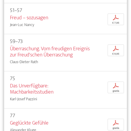
51–57
Freud – sozusagen
p
€ 7,95
Jean-Luc Nancy
59–73
Überraschung. Vom freudigen Ereignis
p
zur Freud'schen Überraschung
€ 9,95
Claus-Dieter Rath
75
Das Unverfügbare:
p
Machbarkeitsstudien
gratis
Karl-Josef Pazzini
77
Geglückte Gefühle
p
gratis
Alexander Kluge