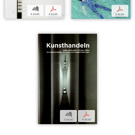
b
p
p
€ 34,95
€ 34,95
€ 45,00
b
p
€ 40,00
€ 40,00