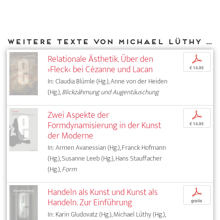
Weitere Texte von Michael Lüthy bei DIAPHANES
Relationale Ästhetik. Über den
p
›Fleck‹ bei Cézanne und Lacan
€ 14,95
In: Claudia Blümle (Hg.), Anne von der Heiden
(Hg.),
Blickzähmung und Augentäuschung
Zwei Aspekte der
p
Formdynamisierung in der Kunst
€ 14,95
der Moderne
In: Armen Avanessian (Hg.), Franck Hofmann
(Hg.), Susanne Leeb (Hg.), Hans Stauffacher
(Hg.),
Form
Handeln als Kunst und Kunst als
p
Handeln. Zur Einführung
gratis
In: Karin Gludovatz (Hg.), Michael Lüthy (Hg.),