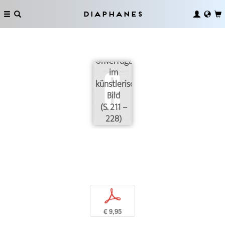
Diaphanes
Drei
Dimensionen
des
Unverfügbaren
im
künstlerischen
Bild
(S. 211 –
228)
p
€ 9,95