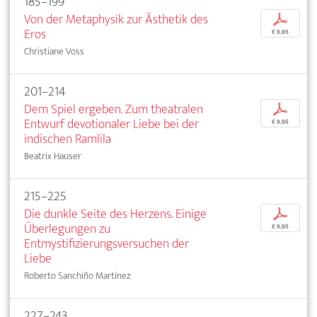
185–199
Von der Metaphysik zur Ästhetik des
p
Eros
€ 9,95
Christiane Voss
201–214
Dem Spiel ergeben. Zum theatralen
p
Entwurf devotionaler Liebe bei der
€ 9,95
indischen Ramlila
Beatrix Hauser
215–225
Die dunkle Seite des Herzens. Einige
p
Überlegungen zu
€ 9,95
Entmystifizierungsversuchen der
Liebe
Roberto Sanchiño Martínez
227–243