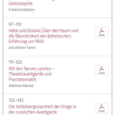
Gastrosophie
Friedrich Weltzien
97–110
Nähe und Distanz. Über den Raum und
p
die Räumlichkeit der ästhetischen
€ 9,95
Erfahrung um 1900
Jutta Müller-Tamm
111–122
Mit den Nerven spielen –
p
Theateravantgarde und
€ 9,95
Psychosomatik
Matthias Warstat
125–142
Die Selbstvergessenheit der Dinge in
p
der russischen Avantgarde
€ 9,95