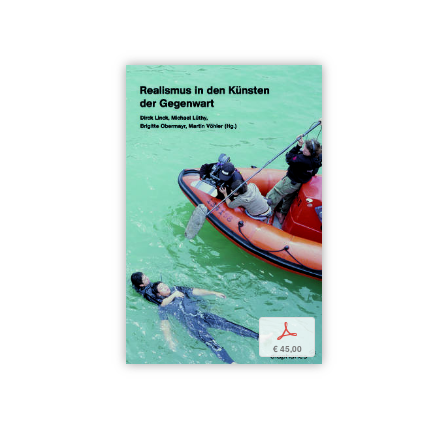
p
€ 45,00