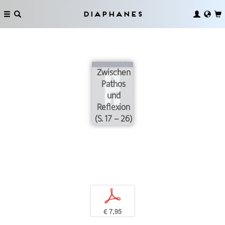
Diaphanes
Zwischen
Pathos
und
Reflexion
(S. 17 – 26)
p
€ 7,95