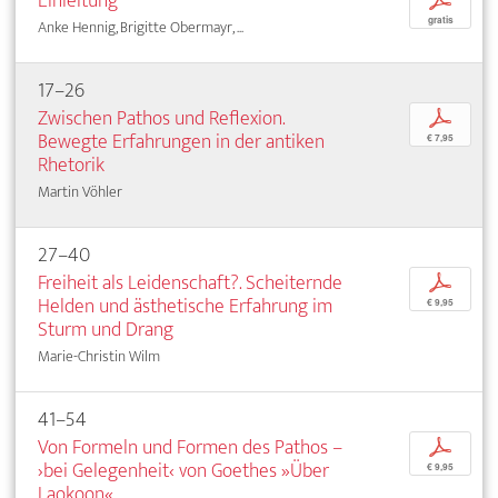
Einleitung
p
gratis
Anke Hennig, Brigitte Obermayr, ...
17–26
Zwischen Pathos und Reflexion.
p
Bewegte Erfahrungen in der antiken
€ 7,95
Rhetorik
Martin Vöhler
27–40
Freiheit als Leidenschaft?. Scheiternde
p
Helden und ästhetische Erfahrung im
€ 9,95
Sturm und Drang
Marie-Christin Wilm
41–54
Von Formeln und Formen des Pathos –
p
›bei Gelegenheit‹ von Goethes »Über
€ 9,95
Laokoon«