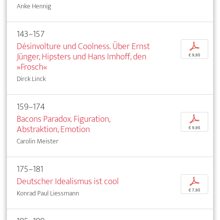
Anke Hennig
143–157
Désinvolture und Coolness. Über Ernst
p
Jünger, Hipsters und Hans Imhoff, den
€ 9,95
»Frosch«
Dirck Linck
159–174
Bacons Paradox. Figuration,
p
Abstraktion, Emotion
€ 9,95
Carolin Meister
175–181
Deutscher Idealismus ist cool
p
€ 7,95
Konrad Paul Liessmann