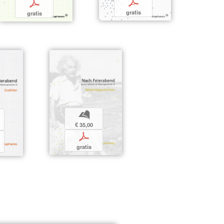
p
p
gratis
gratis
b
€ 35,00
p
gratis