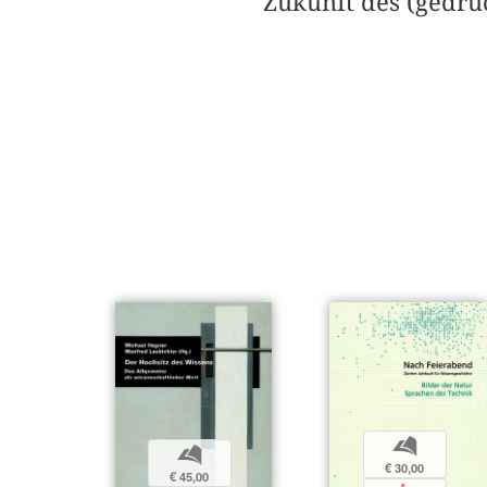
Zukunft des (gedru
b
b
€ 30,00
€ 45,00