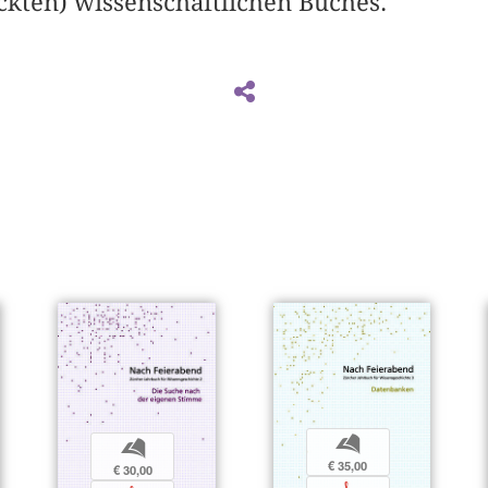
ckten) wissenschaftlichen Buches.
b
b
€ 35,00
€ 30,00