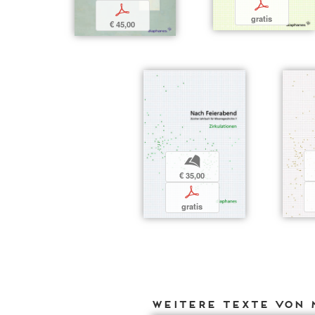
p
p
gratis
€ 45,00
b
€ 35,00
p
gratis
Weitere Texte von 