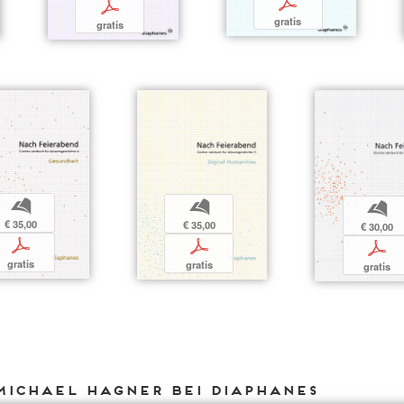
p
p
gratis
gratis
b
b
b
€ 35,00
€ 35,00
€ 30,00
p
p
p
gratis
gratis
gratis
Michael Hagner bei DIAPHANES