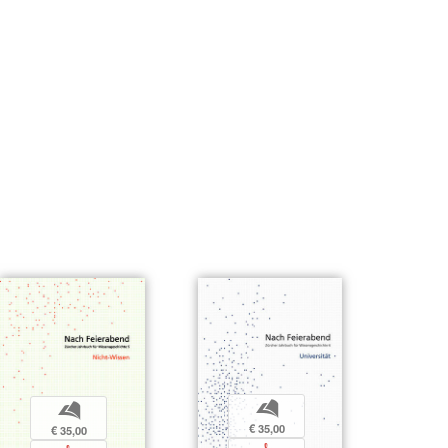
b
b
€ 35,00
€ 35,00