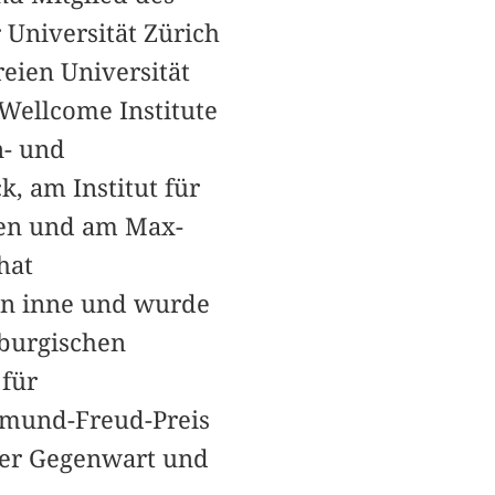
Universität Zürich
reien Universität
Wellcome Institute
n- und
, am Institut für
gen und am Max-
hat
öln inne und wurde
nburgischen
für
igmund-Freud-Preis
 der Gegenwart und