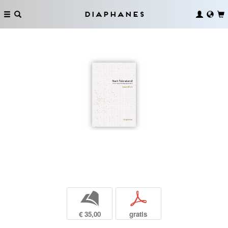
Diaphanes
b
p
€ 35,00
gratis