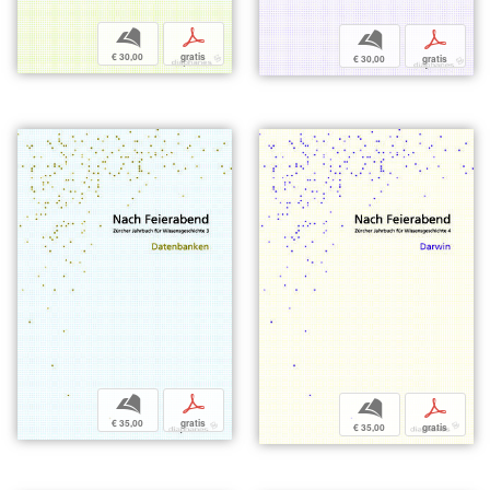
b
p
b
p
€ 30,00
gratis
€ 30,00
gratis
b
p
b
p
€ 35,00
gratis
€ 35,00
gratis