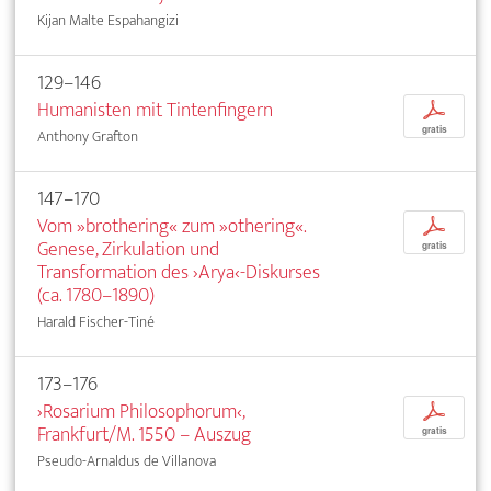
Kijan Malte Espahangizi
129–146
Humanisten mit Tintenfingern
p
gratis
Anthony Grafton
147–170
Vom »brothering« zum »othering«.
p
Genese, Zirkulation und
gratis
Transformation des ›Arya‹-Diskurses
(ca. 1780–1890)
Harald Fischer-Tiné
173–176
›Rosarium Philosophorum‹,
p
Frankfurt/M. 1550 – Auszug
gratis
Pseudo-Arnaldus de Villanova