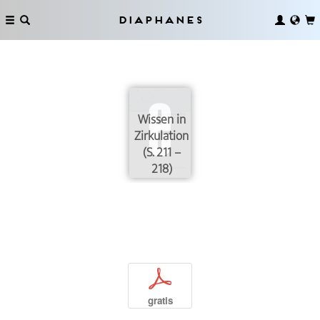
Diaphanes
Wissen in
Zirkulation
(S. 211 –
218)
p
gratis