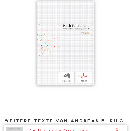
b
p
€ 30,00
gratis
Weitere Texte von Andreas B. Kilcher bei DIAPHANES
Das Theater der Assimilation.
p