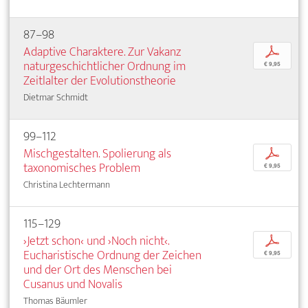
87–98
Adaptive Charaktere. Zur Vakanz
p
naturgeschichtlicher Ordnung im
€ 9,95
Zeitlalter der Evolutionstheorie
Dietmar Schmidt
99–112
Mischgestalten. Spolierung als
p
taxonomisches Problem
€ 9,95
Christina Lechtermann
115–129
›Jetzt schon‹ und ›Noch nicht‹.
p
Eucharistische Ordnung der Zeichen
€ 9,95
und der Ort des Menschen bei
Cusanus und Novalis
Thomas Bäumler