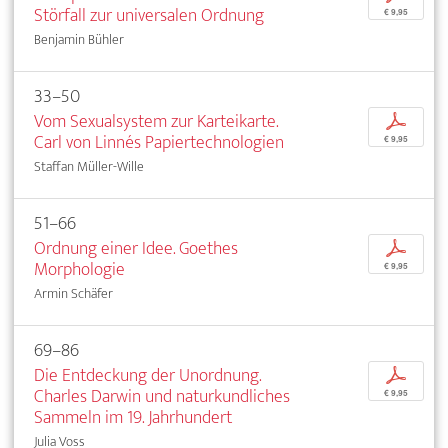
Störfall zur universalen Ordnung
€ 9,95
Benjamin Bühler
33–50
Vom Sexualsystem zur Karteikarte.
p
Carl von Linnés Papiertechnologien
€ 9,95
Staffan Müller-Wille
51–66
Ordnung einer Idee. Goethes
p
Morphologie
€ 9,95
Armin Schäfer
69–86
Die Entdeckung der Unordnung.
p
Charles Darwin und naturkundliches
€ 9,95
Sammeln im 19. Jahrhundert
Julia Voss