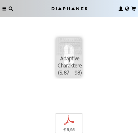
Diaphanes
Adaptive
Charaktere
(S. 87 – 98)
p
€ 9,95