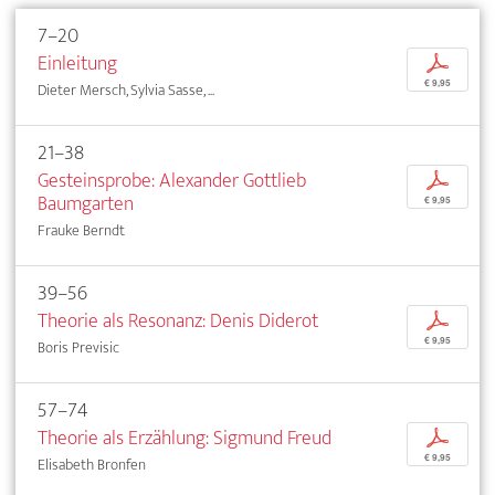
7–20
Einleitung
p
€ 9,95
Dieter Mersch, Sylvia Sasse, ...
21–38
Gesteinsprobe: Alexander Gottlieb
p
Baumgarten
€ 9,95
Frauke Berndt
39–56
Theorie als Resonanz: Denis Diderot
p
€ 9,95
Boris Previsic
57–74
Theorie als Erzählung: Sigmund Freud
p
€ 9,95
Elisabeth Bronfen