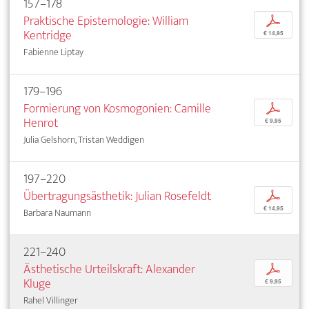
157–178
Praktische Epistemologie: William
p
Kentridge
€ 14,95
Fabienne Liptay
179–196
Formierung von Kosmogonien: Camille
p
Henrot
€ 9,95
Julia Gelshorn, Tristan Weddigen
197–220
Übertragungsästhetik: Julian Rosefeldt
p
€ 14,95
Barbara Naumann
221–240
Ästhetische Urteilskraft: Alexander
p
Kluge
€ 9,95
Rahel Villinger