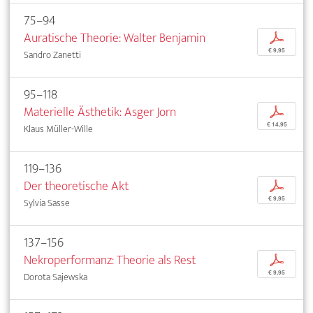
75–94
Auratische Theorie: Walter Benjamin
p
€ 9,95
Sandro Zanetti
95–118
Materielle Ästhetik: Asger Jorn
p
€ 14,95
Klaus Müller-Wille
119–136
Der theoretische Akt
p
€ 9,95
Sylvia Sasse
137–156
Nekroperformanz: Theorie als Rest
p
€ 9,95
Dorota Sajewska