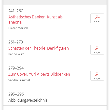
241–260
Ästhetisches Denken: Kunst als
p
Theoria
€ 9,95
Dieter Mersch
261–278
Schatten der Theorie: Denkfiguren
p
€ 9,95
Benno Wirz
279–294
Zum Cover: Yuri Alberts Bilddenken
p
€ 9,95
Sandra Frimmel
295–296
Abbildungsverzeichnis