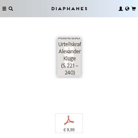
Diaphanes
Ästhetische
Urteilskraft:
Alexander
Kluge
(S. 221 –
240)
p
€ 9,95