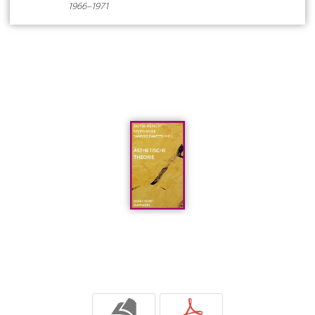
1966–1971
b
p