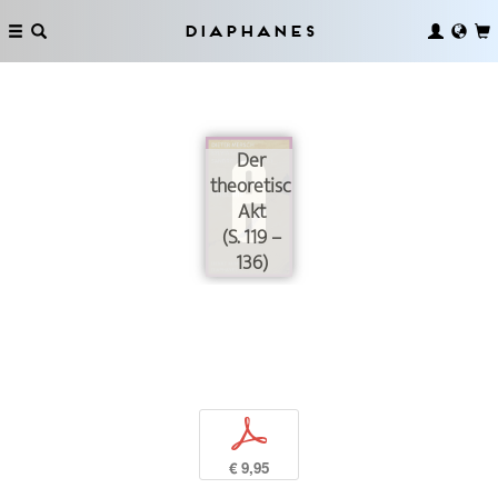
Diaphanes
Der
theoretische
Akt
(S. 119 –
136)
p
€ 9,95