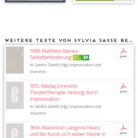
Weitere Texte von Sylvia Sasse bei DIAPHANES
1988. Matthew Barney.
p
Selbstbehinderung
OPEN
gratis
ACCESS
In: Sandro Zanetti (Hg.),
Improvisation und
Invention
1915. Nikolaj Evreinovs
p
Theatertherapie. Heilung durch
gratis
Improvisation
In: Sandro Zanetti (Hg.),
Improvisation und
Invention
1834. Maximilian Langenschwarz
p
und die Kunst, sich selber Steine in
gratis