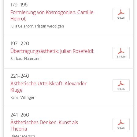
179–196
Formierung von Kosmogonien: Camille
p
Henrot
€ 9,95
Julia Gelshorn, Tristan Weddigen
197–220
Übertragungsästhetik: Julian Rosefeldt
p
€ 14,95
Barbara Naumann
221–240
Ästhetische Urteilskraft: Alexander
p
Kluge
€ 9,95
Rahel Villinger
241–260
Ästhetisches Denken: Kunst als
p
Theoria
€ 9,95
Dieter Mersch