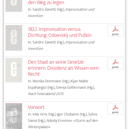
den Weg zu legen
In: Sandro Zanetti (Hg.),
Improvisation und
Invention
1832. Improvisation versus
p
Dichtung. Odoevskij und Puškin
gratis
In: Sandro Zanetti (Hg.),
Improvisation und
Invention
Den Staat an seine Gesetze
p
erinnern. Dissidenz als Wissen vom
gratis
Recht
In: Monika Dommann (Hg.), Kijan Malte
Espahangizi (Hg.), Svenja Goltermann (Hg.),
Nach Feierabend 2015
Vorwort
p
gratis
In: Inke Arns (Hg.), Igor Chubarov (Hg.), Sylvia
Sasse (Hg.),
Nikolaj Evreinov: »Sturm auf den
Winterpalast«