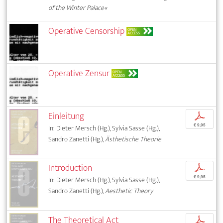
of the Winter Palace«
Operative Censorship
OPEN
ACCESS
Operative Zensur
OPEN
ACCESS
Einleitung
p
€ 9,95
In: Dieter Mersch (Hg.), Sylvia Sasse (Hg.),
Sandro Zanetti (Hg.),
Ästhetische Theorie
Introduction
p
€ 9,95
In: Dieter Mersch (Hg.), Sylvia Sasse (Hg.),
Sandro Zanetti (Hg.),
Aesthetic Theory
The Theoretical Act
p