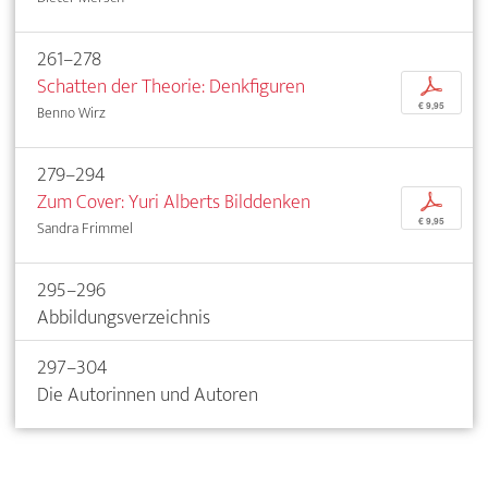
261–278
Schatten der Theorie: Denkfiguren
p
€ 9,95
Benno Wirz
279–294
Zum Cover: Yuri Alberts Bilddenken
p
€ 9,95
Sandra Frimmel
295–296
Abbildungsverzeichnis
297–304
Die Autorinnen und Autoren