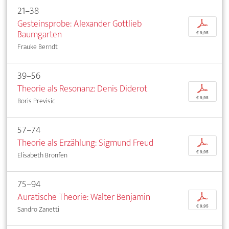
21–38
Gesteinsprobe: Alexander Gottlieb
p
Baumgarten
€ 9,95
Frauke Berndt
39–56
Theorie als Resonanz: Denis Diderot
p
€ 9,95
Boris Previsic
57–74
Theorie als Erzählung: Sigmund Freud
p
€ 9,95
Elisabeth Bronfen
75–94
Auratische Theorie: Walter Benjamin
p
€ 9,95
Sandro Zanetti