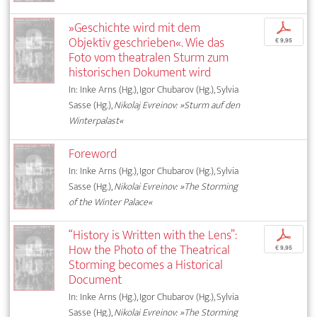
»Geschichte wird mit dem
p
Objektiv geschrieben«. Wie das
€ 9,95
Foto vom theatralen Sturm zum
historischen Dokument wird
In: Inke Arns (Hg.), Igor Chubarov (Hg.), Sylvia
Sasse (Hg.),
Nikolaj Evreinov: »Sturm auf den
Winterpalast«
Foreword
In: Inke Arns (Hg.), Igor Chubarov (Hg.), Sylvia
Sasse (Hg.),
Nikolai Evreinov: »The Storming
of the Winter Palace«
“History is Written with the Lens”:
p
How the Photo of the Theatrical
€ 9,95
Storming becomes a Historical
Document
In: Inke Arns (Hg.), Igor Chubarov (Hg.), Sylvia
Sasse (Hg.),
Nikolai Evreinov: »The Storming