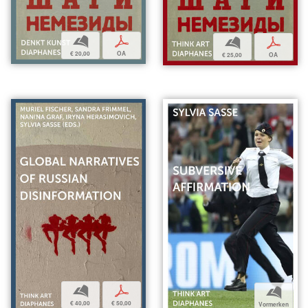
b
p
b
p
€ 20,00
OA
€ 25,00
OA
b
p
b
€ 40,00
€ 50,00
Vormerken