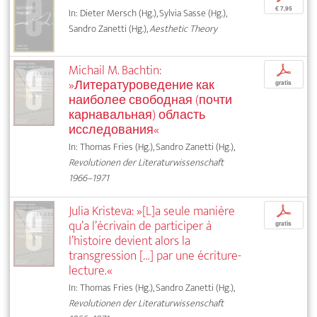
€ 7,95
In: Dieter Mersch (Hg.), Sylvia Sasse (Hg.),
Sandro Zanetti (Hg.),
Aesthetic Theory
Michail M. Bachtin:
p
»Литературоведение как
gratis
наиболее свободная (почти
карнавальная) область
исследования«
In: Thomas Fries (Hg.), Sandro Zanetti (Hg.),
Revolutionen der Literaturwissenschaft
1966–1971
Julia Kristeva: »[L]a seule manière
p
qu’a l’écrivain de participer à
gratis
l’histoire devient alors la
transgression […] par une écriture-
lecture.«
In: Thomas Fries (Hg.), Sandro Zanetti (Hg.),
Revolutionen der Literaturwissenschaft