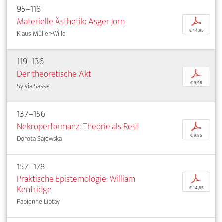
95–118
Materielle Ästhetik: Asger Jorn
p
€ 14,95
Klaus Müller-Wille
119–136
Der theoretische Akt
p
€ 9,95
Sylvia Sasse
137–156
Nekroperformanz: Theorie als Rest
p
€ 9,95
Dorota Sajewska
157–178
Praktische Epistemologie: William
p
Kentridge
€ 14,95
Fabienne Liptay