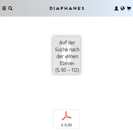
Diaphanes
Auf der
Suche nach
der ›einen
Ebene‹
(S. 95 – 112)
p
€ 9,95