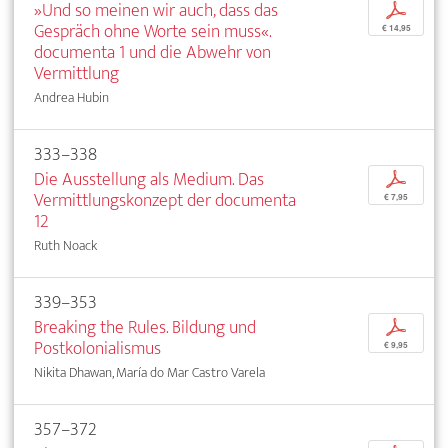
»Und so meinen wir auch, dass das
p
Gespräch ohne Worte sein muss«.
€ 14,95
documenta 1 und die Abwehr von
Vermittlung
Andrea Hubin
333–338
Die Ausstellung als Medium. Das
p
Vermittlungskonzept der documenta
€ 7,95
12
Ruth Noack
339–353
Breaking the Rules. Bildung und
p
Postkolonialismus
€ 9,95
Nikita Dhawan, María do Mar Castro Varela
357–372