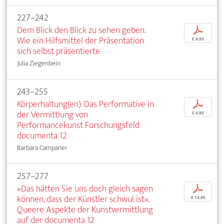
227–242
Dem Blick den Blick zu sehen geben.
p
Wie ein Hilfsmittel der Präsentation
€ 9,95
sich selbst präsentierte
Julia Ziegenbein
243–255
Körperhaltung(en). Das Performative in
p
der Vermittlung von
€ 9,95
Performancekunst Forschungsfeld
documenta 12
Barbara Campaner
257–277
»Das hätten Sie uns doch gleich sagen
p
können, dass der Künstler schwul ist«.
€ 14,95
Queere Aspekte der Kunstvermittlung
auf der documenta 12