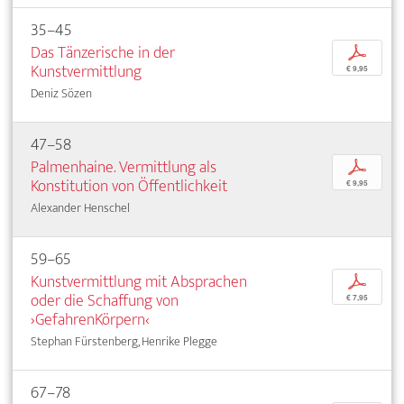
35–45
Das Tänzerische in der
p
Kunstvermittlung
€ 9,95
Deniz Sözen
47–58
Palmenhaine. Vermittlung als
p
Konstitution von Öffentlichkeit
€ 9,95
Alexander Henschel
59–65
Kunstvermittlung mit Absprachen
p
oder die Schaffung von
€ 7,95
›GefahrenKörpern‹
Stephan Fürstenberg, Henrike Plegge
67–78