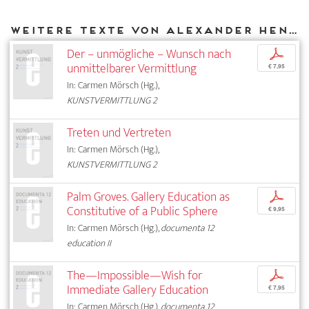
Weitere Texte von Alexander Henschel bei DIAPHANES
Der – unmögliche – Wunsch nach
p
unmittelbarer Vermittlung
€ 7,95
In: Carmen Mörsch (Hg.),
KUNSTVERMITTLUNG 2
Treten und Vertreten
In: Carmen Mörsch (Hg.),
KUNSTVERMITTLUNG 2
Palm Groves. Gallery Education as
p
Constitutive of a Public Sphere
€ 9,95
In: Carmen Mörsch (Hg.),
documenta 12
education II
The—Impossible—Wish for
p
Immediate Gallery Education
€ 7,95
In: Carmen Mörsch (Hg.),
documenta 12