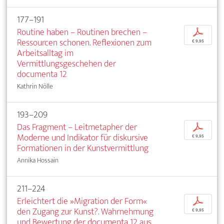
177–191
Routine haben – Routinen brechen –
p
Ressourcen schonen. Reflexionen zum
€ 9,95
Arbeitsalltag im
Vermittlungsgeschehen der
documenta 12
Kathrin Nölle
193–209
Das Fragment – Leitmetapher der
p
Moderne und Indikator für diskursive
€ 9,95
Formationen in der Kunstvermittlung
Annika Hossain
211–224
Erleichtert die »Migration der Form«
p
den Zugang zur Kunst?. Wahrnehmung
€ 9,95
und Bewertung der documenta 12 aus