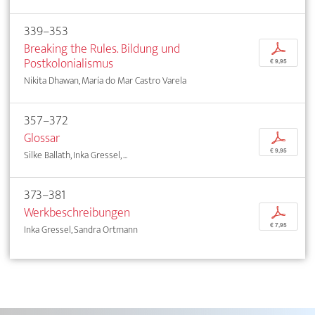
339–353
Breaking the Rules. Bildung und
p
Postkolonialismus
€ 9,95
Nikita Dhawan, María do Mar Castro Varela
357–372
Glossar
p
€ 9,95
Silke Ballath, Inka Gressel, ...
373–381
Werkbeschreibungen
p
€ 7,95
Inka Gressel, Sandra Ortmann