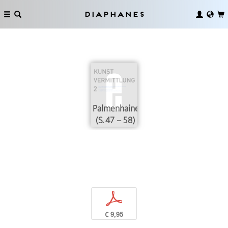
Diaphanes
Palmenhaine
(S. 47 – 58)
p
€ 9,95