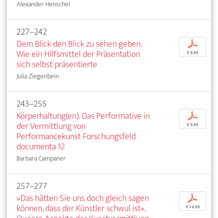
Alexander Henschel
227–242
Dem Blick den Blick zu sehen geben.
p
Wie ein Hilfsmittel der Präsentation
€ 9,95
sich selbst präsentierte
Julia Ziegenbein
243–255
Körperhaltung(en). Das Performative in
p
der Vermittlung von
€ 9,95
Performancekunst Forschungsfeld
documenta 12
Barbara Campaner
257–277
»Das hätten Sie uns doch gleich sagen
p
können, dass der Künstler schwul ist«.
€ 14,95