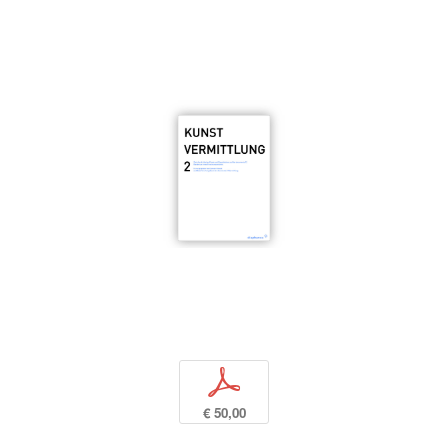
p
€ 50,00