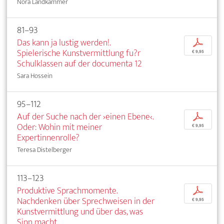
Nora Landkammer
81–93
Das kann ja lustig werden!.
p
Spielerische Kunstvermittlung fu?r
€ 9,95
Schulklassen auf der documenta 12
Sara Hossein
95–112
Auf der Suche nach der ›einen Ebene‹.
p
Oder: Wohin mit meiner
€ 9,95
Expertinnenrolle?
Teresa Distelberger
113–123
Produktive Sprachmomente.
p
Nachdenken über Sprechweisen in der
€ 9,95
Kunstvermittlung und über das, was
Sinn macht