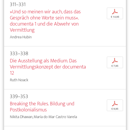
311–331
»Und so meinen wir auch, dass das
p
Gespräch ohne Worte sein muss«.
€ 14,95
documenta 1 und die Abwehr von
Vermittlung
Andrea Hubin
333–338
Die Ausstellung als Medium. Das
p
Vermittlungskonzept der documenta
€ 7,95
12
Ruth Noack
339–353
Breaking the Rules. Bildung und
p
Postkolonialismus
€ 9,95
Nikita Dhawan, María do Mar Castro Varela