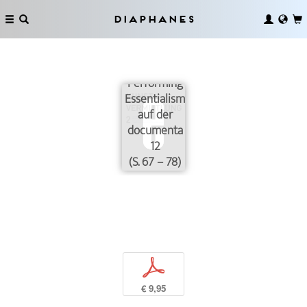
Diaphanes
Performing
Essentialismus
auf der
documenta
12
(S. 67 – 78)
p
€ 9,95