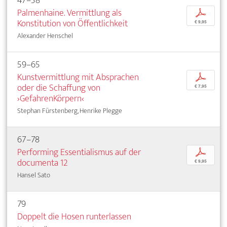
47–58
Palmenhaine. Vermittlung als
p
Konstitution von Öffentlichkeit
€ 9,95
Alexander Henschel
59–65
Kunstvermittlung mit Absprachen
p
oder die Schaffung von
€ 7,95
›GefahrenKörpern‹
Stephan Fürstenberg, Henrike Plegge
67–78
Performing Essentialismus auf der
p
documenta 12
€ 9,95
Hansel Sato
79
Doppelt die Hosen runterlassen