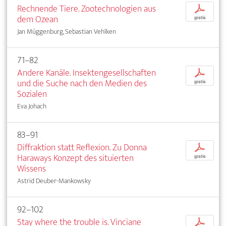
Rechnende Tiere. Zootechnologien aus
p
dem Ozean
gratis
Jan Müggenburg, Sebastian Vehlken
71–82
Andere Kanäle. Insektengesellschaften
p
und die Suche nach den Medien des
gratis
Sozialen
Eva Johach
83–91
Diffraktion statt Reflexion. Zu Donna
p
Haraways Konzept des situierten
gratis
Wissens
Astrid Deuber-Mankowsky
92–102
Stay where the trouble is. Vinciane
p