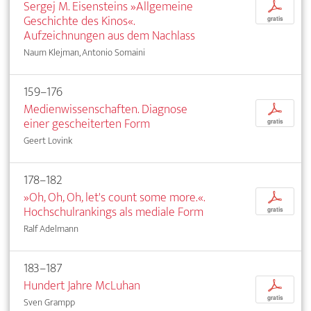
Sergej M. Eisensteins »Allgemeine
p
Geschichte des Kinos«.
gratis
Aufzeichnungen aus dem Nachlass
Naum Klejman, Antonio Somaini
159–176
Medienwissenschaften. Diagnose
p
einer gescheiterten Form
gratis
Geert Lovink
178–182
»Oh, Oh, Oh, let's count some more.«.
p
Hochschulrankings als mediale Form
gratis
Ralf Adelmann
183–187
Hundert Jahre McLuhan
p
gratis
Sven Grampp