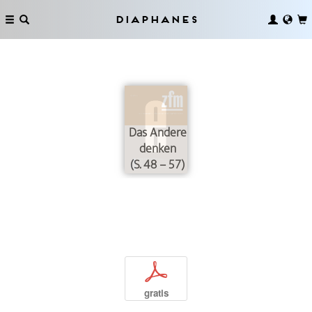
Diaphanes
Das Andere
denken
(S. 48 – 57)
p
gratis