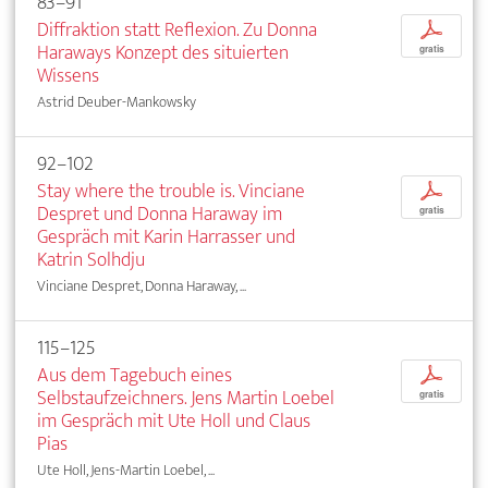
83–91
Diffraktion statt Reflexion. Zu Donna
p
Haraways Konzept des situierten
gratis
Wissens
Astrid Deuber-Mankowsky
92–102
Stay where the trouble is. Vinciane
p
Despret und Donna Haraway im
gratis
Gespräch mit Karin Harrasser und
Katrin Solhdju
Vinciane Despret, Donna Haraway, ...
115–125
Aus dem Tagebuch eines
p
Selbstaufzeichners. Jens Martin Loebel
gratis
im Gespräch mit Ute Holl und Claus
Pias
Ute Holl, Jens-Martin Loebel, ...