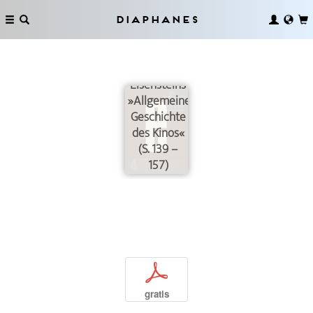
Diaphanes
Sergej M.
Eisensteins
»Allgemeine
Geschichte
des Kinos«
(S. 139 –
157)
p
gratis