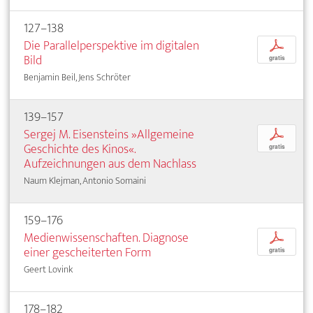
127–138
Die Parallelperspektive im digitalen
p
Bild
gratis
Benjamin Beil, Jens Schröter
139–157
Sergej M. Eisensteins »Allgemeine
p
Geschichte des Kinos«.
gratis
Aufzeichnungen aus dem Nachlass
Naum Klejman, Antonio Somaini
159–176
Medienwissenschaften. Diagnose
p
einer gescheiterten Form
gratis
Geert Lovink
178–182