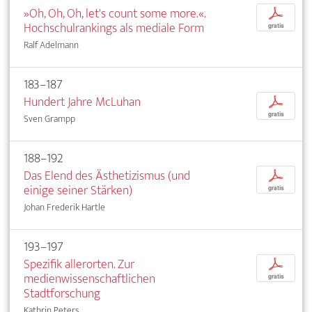
»Oh, Oh, Oh, let's count some more.«.
p
Hochschulrankings als mediale Form
gratis
Ralf Adelmann
183–187
Hundert Jahre McLuhan
p
gratis
Sven Grampp
188–192
Das Elend des Ästhetizismus (und
p
einige seiner Stärken)
gratis
Johan Frederik Hartle
193–197
Spezifik allerorten. Zur
p
medienwissenschaftlichen
gratis
Stadtforschung
Kathrin Peters