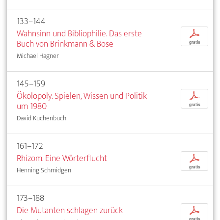
133–144
Wahnsinn und Bibliophilie. Das erste
p
Buch von Brinkmann & Bose
gratis
Michael Hagner
145–159
Ökolopoly. Spielen, Wissen und Politik
p
um 1980
gratis
David Kuchenbuch
161–172
Rhizom. Eine Wörterflucht
p
gratis
Henning Schmidgen
173–188
Die Mutanten schlagen zurück
p
gratis