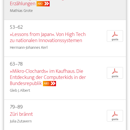
Erzählungen
ABO
Mathias Grote
53–62
»Lessons from Japan«. Von High Tech
p
zu nationalen Innovationssystemen
gratis
Hermann-Johannes Kerl
63–78
»Mikro-Clochards« im Kaufhaus. Die
p
Entdeckung der Computerkids in der
gratis
Bundesrepublik
ABO
Gleb J. Albert
79–89
Züri brännt
p
gratis
Julia Zutavern