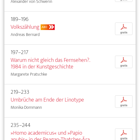
Alexander von Schwerin
189–196
Volkszählung
p
ABO
gratis
Andreas Bernard
197–217
Warum nicht gleich das Fernsehen?.
p
1984 in der Kunstgeschichte
gratis
Margarete Pratschke
219–233
Umbrüche am Ende der Linotype
p
gratis
Monika Dommann
235–244
»Homo academicus« und »Papio
p
anubis« in der Reagan-Thatcher-Ära
gratis