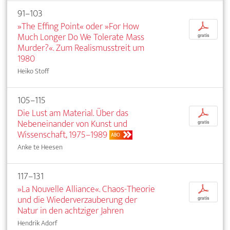
91–103
»The Effing Point« oder »For How
p
Much Longer Do We Tolerate Mass
gratis
Murder?«. Zum Realismusstreit um
1980
Heiko Stoff
105–115
Die Lust am Material. Über das
p
Nebeneinander von Kunst und
gratis
Wissenschaft, 1975–1989
ABO
Anke te Heesen
117–131
»La Nouvelle Alliance«. Chaos-Theorie
p
und die Wiederverzauberung der
gratis
Natur in den achtziger Jahren
Hendrik Adorf