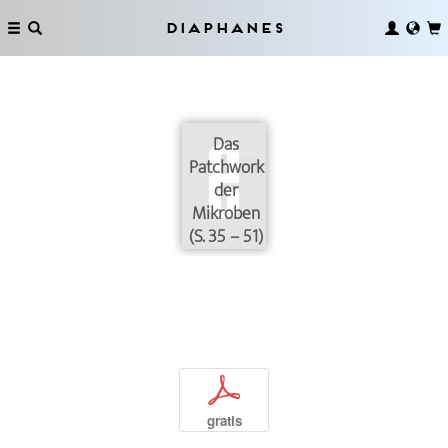
Diaphanes
Das
Patchwork
der
Mikroben
(S. 35 – 51)
p
gratis