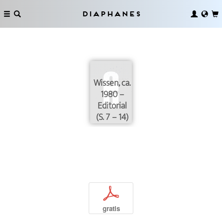
Diaphanes
Wissen, ca.
1980 –
Editorial
(S. 7 – 14)
p
gratis