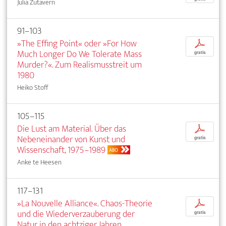
Julia Zutavern
91–103
»The Effing Point« oder »For How
p
Much Longer Do We Tolerate Mass
gratis
Murder?«. Zum Realismusstreit um
1980
Heiko Stoff
105–115
Die Lust am Material. Über das
p
Nebeneinander von Kunst und
gratis
Wissenschaft, 1975–1989
ABO
Anke te Heesen
117–131
»La Nouvelle Alliance«. Chaos-Theorie
p
und die Wiederverzauberung der
gratis
Natur in den achtziger Jahren