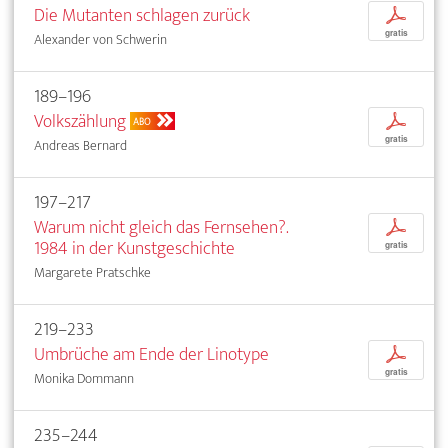
Die Mutanten schlagen zurück
p
gratis
Alexander von Schwerin
189–196
Volkszählung
p
ABO
gratis
Andreas Bernard
197–217
Warum nicht gleich das Fernsehen?.
p
1984 in der Kunstgeschichte
gratis
Margarete Pratschke
219–233
Umbrüche am Ende der Linotype
p
gratis
Monika Dommann
235–244