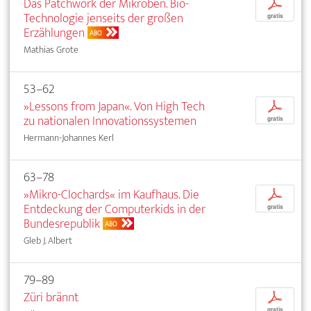
Das Patchwork der Mikroben. Bio-
p
Technologie jenseits der großen
gratis
Erzählungen
ABO
Mathias Grote
53–62
»Lessons from Japan«. Von High Tech
p
zu nationalen Innovationssystemen
gratis
Hermann-Johannes Kerl
63–78
»Mikro-Clochards« im Kaufhaus. Die
p
Entdeckung der Computerkids in der
gratis
Bundesrepublik
ABO
Gleb J. Albert
79–89
Züri brännt
p
gratis