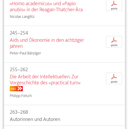
»Homo academicus« und »Papio
p
anubis« in der Reagan-Thatcher-Ära
gratis
Nicolas Langlitz
245–254
Aids und Ökonomie in den achtziger
p
Jahren
gratis
Peter-Paul Bänziger
255–262
Die Arbeit der Intellektuellen. Zur
p
Vorgeschichte des »practical turn«
gratis
ABO
Philipp Felsch
263–268
Autorinnen und Autoren