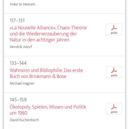
Anke te Heesen
117–131
»La Nouvelle Alliance«. Chaos-Theorie
p
und die Wiederverzauberung der
gratis
Natur in den achtziger Jahren
Hendrik Adorf
133–144
Wahnsinn und Bibliophilie. Das erste
p
Buch von Brinkmann & Bose
gratis
Michael Hagner
145–159
Ökolopoly. Spielen, Wissen und Politik
p
um 1980
gratis
David Kuchenbuch