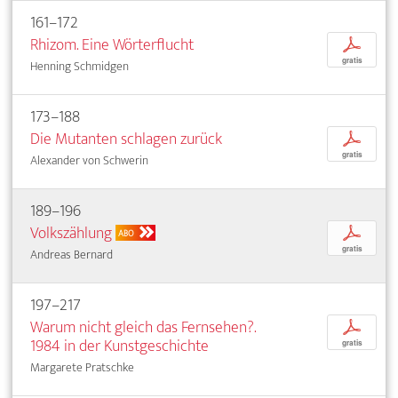
161–172
Rhizom. Eine Wörterflucht
p
gratis
Henning Schmidgen
173–188
Die Mutanten schlagen zurück
p
gratis
Alexander von Schwerin
189–196
Volkszählung
p
ABO
gratis
Andreas Bernard
197–217
Warum nicht gleich das Fernsehen?.
p
1984 in der Kunstgeschichte
gratis
Margarete Pratschke