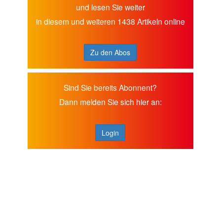
und lesen Sie weiter
in diesem und weiteren 1438 Artikeln online
Zu den Abos
Sind Sie bereits Abonnent?
Dann melden Sie sich hier an:
Login