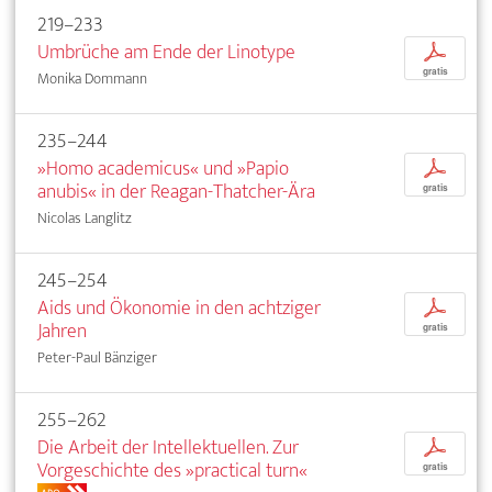
219–233
Umbrüche am Ende der Linotype
p
gratis
Monika Dommann
235–244
»Homo academicus« und »Papio
p
anubis« in der Reagan-Thatcher-Ära
gratis
Nicolas Langlitz
245–254
Aids und Ökonomie in den achtziger
p
Jahren
gratis
Peter-Paul Bänziger
255–262
Die Arbeit der Intellektuellen. Zur
p
Vorgeschichte des »practical turn«
gratis