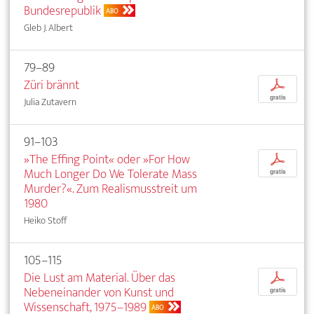
Bundesrepublik
ABO
Gleb J. Albert
79–89
Züri brännt
p
gratis
Julia Zutavern
91–103
»The Effing Point« oder »For How
p
Much Longer Do We Tolerate Mass
gratis
Murder?«. Zum Realismusstreit um
1980
Heiko Stoff
105–115
Die Lust am Material. Über das
p
Nebeneinander von Kunst und
gratis
Wissenschaft, 1975–1989
ABO