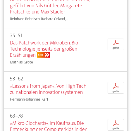
geführt von Nils Güttler, Margarete
Pratschke und Max Stadler
Reinhard Behnisch, Barbara Orland, ...
35–51
Das Patchwork der Mikroben. Bio-
p
Technologie jenseits der großen
gratis
Erzählungen
ABO
Mathias Grote
53–62
»Lessons from Japan«. Von High Tech
p
zu nationalen Innovationssystemen
gratis
Hermann-Johannes Kerl
63–78
»Mikro-Clochards« im Kaufhaus. Die
p
Entdeckung der Computerkids in der
gratis