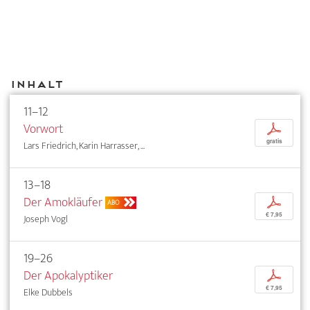
Inhalt
11–12
Vorwort
p
gratis
Lars Friedrich, Karin Harrasser, ...
13–18
Der Amokläufer
p
ABO
€ 7,95
Joseph Vogl
19–26
Der Apokalyptiker
p
€ 7,95
Elke Dubbels