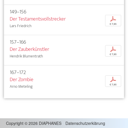
149–156
Der Testamentsvollstrecker
p
€ 7,95
Lars Friedrich
157–166
Der Zauberkünstler
p
€ 7,95
Hendrik Blumentrath
167–172
Der Zombie
p
€ 7,95
Arno Meteling
Copyright
©
2026 DIAPHANES
Datenschutzerklärung