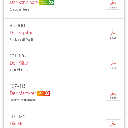
Der Kannibale
p
OPEN
ACCESS
€ 7,95
Claudia Hein
93–100
Der Kapitän
p
€ 7,95
Burkhardt Wolf
101–106
Der Killer
p
€ 7,95
Jörn Ahrens
107–116
Der Märtyrer
p
ABO
€ 7,95
Hartmut Böhme
117–124
Die Null
p