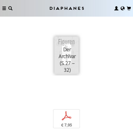
Diaphanes
Der
Archivar
(S. 27 –
32)
p
€ 7,95