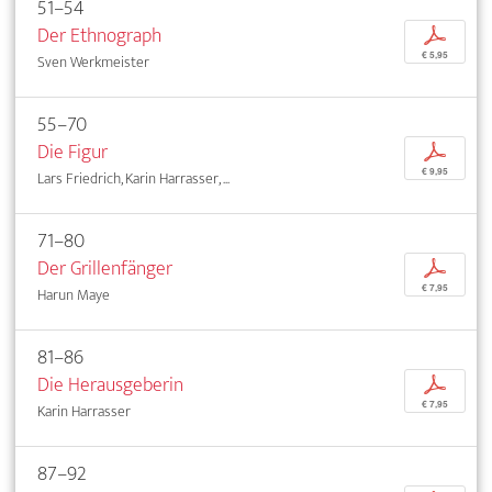
51–54
Der Ethnograph
p
€ 5,95
Sven Werkmeister
55–70
Die Figur
p
€ 9,95
Lars Friedrich, Karin Harrasser, ...
71–80
Der Grillenfänger
p
€ 7,95
Harun Maye
81–86
Die Herausgeberin
p
€ 7,95
Karin Harrasser
87–92