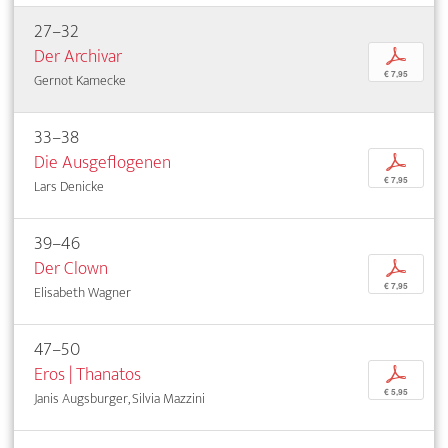
27–32
Der Archivar
p
€ 7,95
Gernot Kamecke
33–38
Die Ausgeflogenen
p
€ 7,95
Lars Denicke
39–46
Der Clown
p
€ 7,95
Elisabeth Wagner
47–50
Eros | Thanatos
p
€ 5,95
Janis Augsburger, Silvia Mazzini