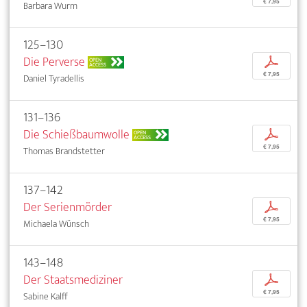
€ 7,95
Barbara Wurm
125–130
Die Perverse
p
OPEN
ACCESS
€ 7,95
Daniel Tyradellis
131–136
Die Schießbaumwolle
p
OPEN
ACCESS
€ 7,95
Thomas Brandstetter
137–142
Der Serienmörder
p
€ 7,95
Michaela Wünsch
143–148
Der Staatsmediziner
p
€ 7,95
Sabine Kalff