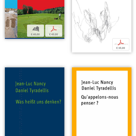
b
p
€ 40,00
€ 40,00
p
€ 35,00