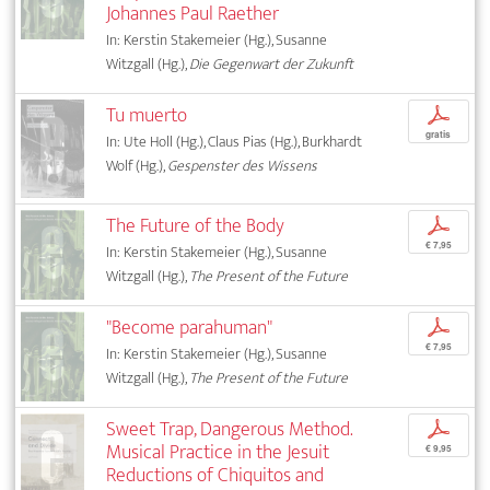
Johannes Paul Raether
In: Kerstin Stakemeier (Hg.), Susanne
Witzgall (Hg.),
Die Gegenwart der Zukunft
Tu muerto
p
gratis
In: Ute Holl (Hg.), Claus Pias (Hg.), Burkhardt
Wolf (Hg.),
Gespenster des Wissens
The Future of the Body
p
€ 7,95
In: Kerstin Stakemeier (Hg.), Susanne
Witzgall (Hg.),
The Present of the Future
"Become parahuman"
p
€ 7,95
In: Kerstin Stakemeier (Hg.), Susanne
Witzgall (Hg.),
The Present of the Future
Sweet Trap, Dangerous Method.
p
Musical Practice in the Jesuit
€ 9,95
Reductions of Chiquitos and