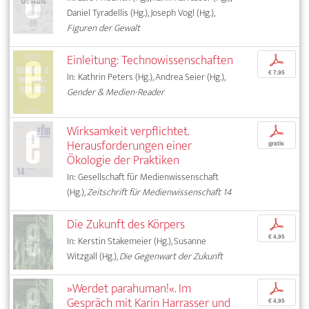
Daniel Tyradellis (Hg.), Joseph Vogl (Hg.),
Figuren der Gewalt
Einleitung: Technowissenschaften
p
€ 7,95
In: Kathrin Peters (Hg.), Andrea Seier (Hg.),
Gender & Medien-Reader
Wirksamkeit verpflichtet.
p
Herausforderungen einer
gratis
Ökologie der Praktiken
In: Gesellschaft für Medienwissenschaft
(Hg.),
Zeitschrift für Medienwissenschaft 14
Die Zukunft des Körpers
p
€ 4,95
In: Kerstin Stakemeier (Hg.), Susanne
Witzgall (Hg.),
Die Gegenwart der Zukunft
»Werdet parahuman!«. Im
p
Gespräch mit Karin Harrasser und
€ 4,95