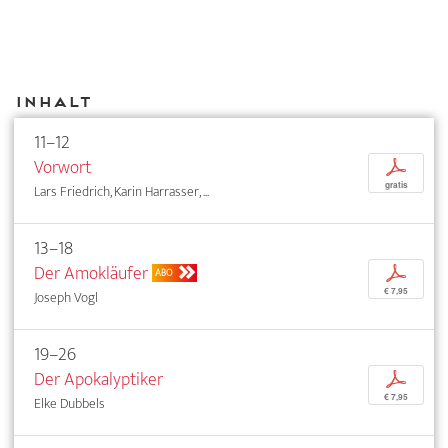
Inhalt
11–12
Vorwort
p
gratis
Lars Friedrich, Karin Harrasser, ...
13–18
Der Amokläufer
p
ABO
€ 7,95
Joseph Vogl
19–26
Der Apokalyptiker
p
€ 7,95
Elke Dubbels