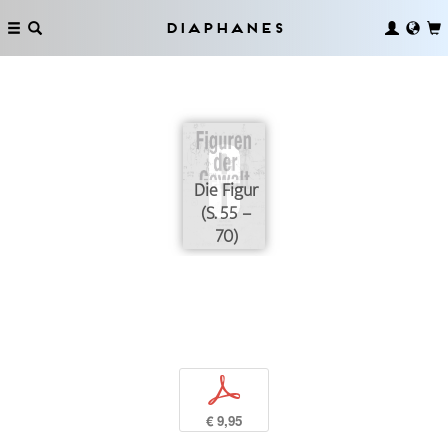
Diaphanes
Die Figur
(S. 55 –
70)
p
€ 9,95