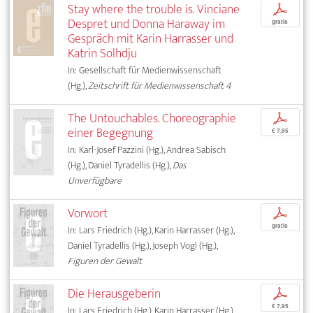
Stay where the trouble is. Vinciane
p
Despret und Donna Haraway im
gratis
Gespräch mit Karin Harrasser und
Katrin Solhdju
In: Gesellschaft für Medienwissenschaft
(Hg.),
Zeitschrift für Medienwissenschaft 4
The Untouchables. Choreographie
p
einer Begegnung
€ 7,95
In: Karl-Josef Pazzini (Hg.), Andrea Sabisch
(Hg.), Daniel Tyradellis (Hg.),
Das
Unverfügbare
Vorwort
p
gratis
In: Lars Friedrich (Hg.), Karin Harrasser (Hg.),
Daniel Tyradellis (Hg.), Joseph Vogl (Hg.),
Figuren der Gewalt
Die Herausgeberin
p
€ 7,95
In: Lars Friedrich (Hg.), Karin Harrasser (Hg.),