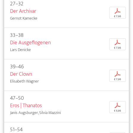
27–32
Der Archivar
p
€ 7,95
Gernot Kamecke
33–38
Die Ausgeflogenen
p
€ 7,95
Lars Denicke
39–46
Der Clown
p
€ 7,95
Elisabeth Wagner
47–50
Eros | Thanatos
p
€ 5,95
Janis Augsburger, Silvia Mazzini
51–54