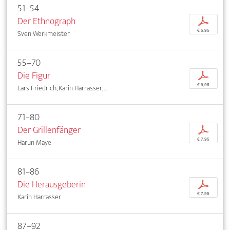
51–54
Der Ethnograph
p
€ 5,95
Sven Werkmeister
55–70
Die Figur
p
€ 9,95
Lars Friedrich, Karin Harrasser, ...
71–80
Der Grillenfänger
p
€ 7,95
Harun Maye
81–86
Die Herausgeberin
p
€ 7,95
Karin Harrasser
87–92