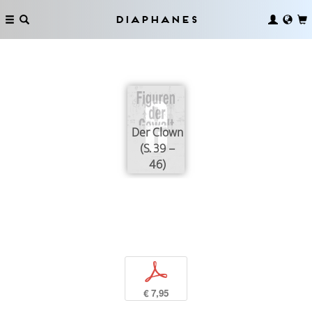
Diaphanes
Der Clown
(S. 39 –
46)
p
€ 7,95