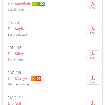
Der Kannibale
p
OPEN
ACCESS
€ 7,95
Claudia Hein
93–100
Der Kapitän
p
€ 7,95
Burkhardt Wolf
101–106
Der Killer
p
€ 7,95
Jörn Ahrens
107–116
Der Märtyrer
p
ABO
€ 7,95
Hartmut Böhme
117–124
Die Null
p