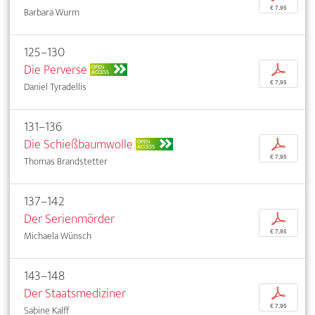
€ 7,95
Barbara Wurm
125–130
Die Perverse
p
OPEN
ACCESS
€ 7,95
Daniel Tyradellis
131–136
Die Schießbaumwolle
p
OPEN
ACCESS
€ 7,95
Thomas Brandstetter
137–142
Der Serienmörder
p
€ 7,95
Michaela Wünsch
143–148
Der Staatsmediziner
p
€ 7,95
Sabine Kalff