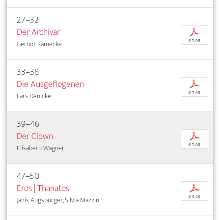
27–32
Der Archivar
p
€ 7,95
Gernot Kamecke
33–38
Die Ausgeflogenen
p
€ 7,95
Lars Denicke
39–46
Der Clown
p
€ 7,95
Elisabeth Wagner
47–50
Eros | Thanatos
p
€ 5,95
Janis Augsburger, Silvia Mazzini