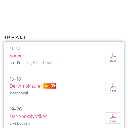
Inhalt
11–12
Vorwort
p
gratis
Lars Friedrich, Karin Harrasser, ...
13–18
Der Amokläufer
p
ABO
€ 7,95
Joseph Vogl
19–26
Der Apokalyptiker
p
€ 7,95
Elke Dubbels