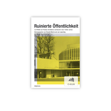
b
€ 45,00