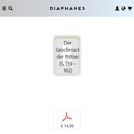
Diaphanes
Der
Geschmack
der Polizei
(S. 139 –
162)
p
€ 14,95