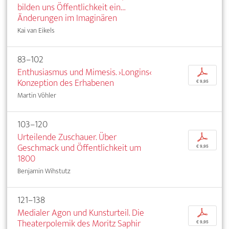
bilden uns Öffentlichkeit ein…
Änderungen im Imaginären
Kai van Eikels
83–102
Enthusiasmus und Mimesis. ›Longins‹
p
Konzeption des Erhabenen
€ 9,95
Martin Vöhler
103–120
Urteilende Zuschauer. Über
p
Geschmack und Öffentlichkeit um
€ 9,95
1800
Benjamin Wihstutz
121–138
Medialer Agon und Kunsturteil. Die
p
Theaterpolemik des Moritz Saphir
€ 9,95