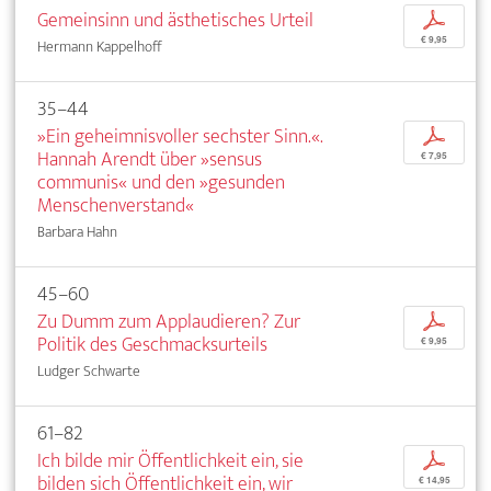
Gemeinsinn und ästhetisches Urteil
p
€ 9,95
Hermann Kappelhoff
35–44
»Ein geheimnisvoller sechster Sinn.«.
p
Hannah Arendt über »sensus
€ 7,95
communis« und den »gesunden
Menschenverstand«
Barbara Hahn
45–60
Zu Dumm zum Applaudieren? Zur
p
Politik des Geschmacksurteils
€ 9,95
Ludger Schwarte
61–82
Ich bilde mir Öffentlichkeit ein, sie
p
bilden sich Öffentlichkeit ein, wir
€ 14,95