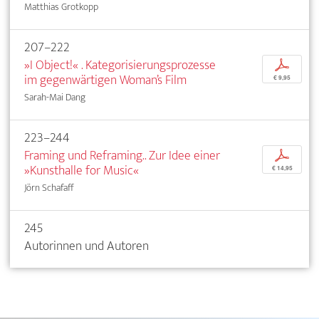
Matthias Grotkopp
207–222
»I Object!« . Kategorisierungsprozesse
p
im gegenwärtigen Woman’s Film
€ 9,95
Sarah-Mai Dang
223–244
Framing und Reframing.. Zur Idee einer
p
»Kunsthalle for Music«
€ 14,95
Jörn Schafaff
245
Autorinnen und Autoren