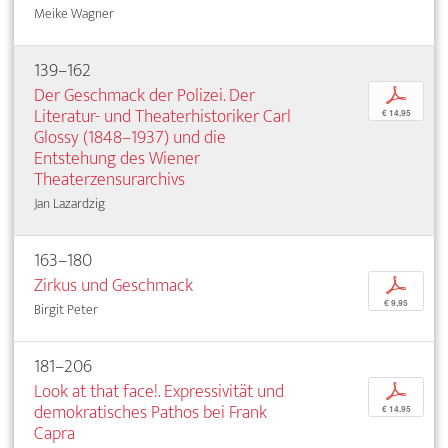
Meike Wagner
139–162
Der Geschmack der Polizei. Der
p
Literatur- und Theaterhistoriker Carl
€ 14,95
Glossy (1848–1937) und die
Entstehung des Wiener
Theaterzensurarchivs
Jan Lazardzig
163–180
Zirkus und Geschmack
p
€ 9,95
Birgit Peter
181–206
Look at that face!. Expressivität und
p
demokratisches Pathos bei Frank
€ 14,95
Capra