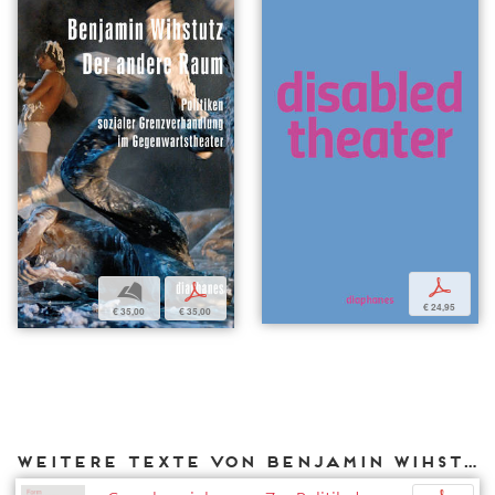
p
b
p
€ 24,95
€ 35,00
€ 35,00
Weitere Texte von Benjamin Wihstutz bei DIAPHANES