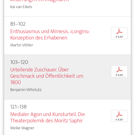
Kai van Eikels
83–102
Enthusiasmus und Mimesis. ›Longins‹
p
Konzeption des Erhabenen
€ 9,95
Martin Vöhler
103–120
Urteilende Zuschauer. Über
p
Geschmack und Öffentlichkeit um
€ 9,95
1800
Benjamin Wihstutz
121–138
Medialer Agon und Kunsturteil. Die
p
Theaterpolemik des Moritz Saphir
€ 9,95
Meike Wagner