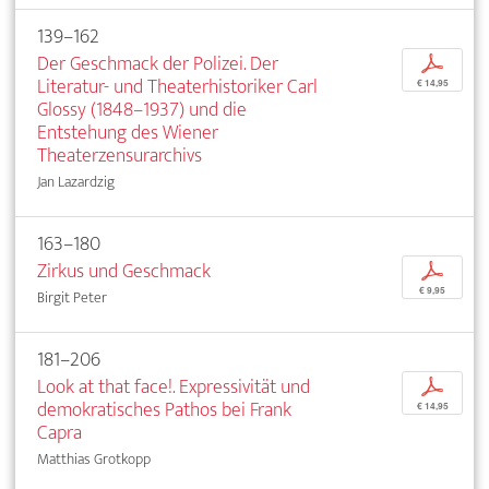
139–162
Der Geschmack der Polizei. Der
p
Literatur- und Theaterhistoriker Carl
€ 14,95
Glossy (1848–1937) und die
Entstehung des Wiener
Theaterzensurarchivs
Jan Lazardzig
163–180
Zirkus und Geschmack
p
€ 9,95
Birgit Peter
181–206
Look at that face!. Expressivität und
p
demokratisches Pathos bei Frank
€ 14,95
Capra
Matthias Grotkopp