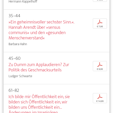
Hermann Kappelhoff
35–44
»Ein geheimnisvoller sechster Sinn.«.
p
Hannah Arendt über »sensus
€ 7,95
communis« und den »gesunden
Menschenverstand«
Barbara Hahn
45–60
Zu Dumm zum Applaudieren? Zur
p
Politik des Geschmacksurteils
€ 9,95
Ludger Schwarte
61–82
Ich bilde mir Öffentlichkeit ein, sie
p
bilden sich Öffentlichkeit ein, wir
€ 14,95
bilden uns Öffentlichkeit ein…
Änderungen im Imaginären