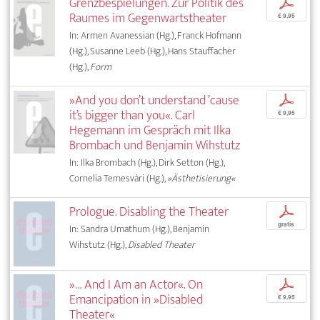
Grenzbespielungen. Zur Politik des
p
Raumes im Gegenwartstheater
€ 9,95
In: Armen Avanessian (Hg.), Franck Hofmann
(Hg.), Susanne Leeb (Hg.), Hans Stauffacher
(Hg.),
Form
»And you don’t understand ’cause
p
it’s bigger than you«. Carl
€ 9,95
Hegemann im Gespräch mit Ilka
Brombach und Benjamin Wihstutz
In: Ilka Brombach (Hg.), Dirk Setton (Hg.),
Cornelia Temesvári (Hg.),
»Ästhetisierung«
Prologue. Disabling the Theater
p
gratis
In: Sandra Umathum (Hg.), Benjamin
Wihstutz (Hg.),
Disabled Theater
»… And I Am an Actor«. On
p
Emancipation in »Disabled
€ 9,95
Theater«