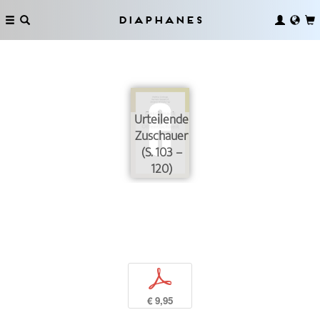
Diaphanes
Urteilende
Zuschauer
(S. 103 –
120)
p
€ 9,95