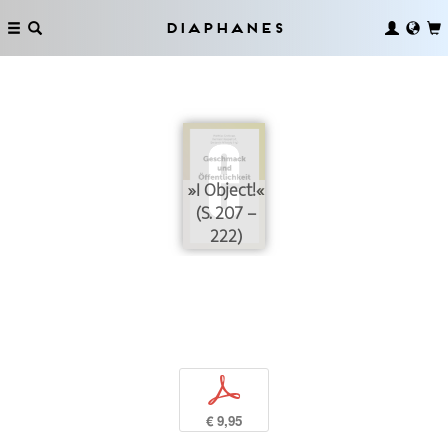
Diaphanes
»I Object!«
(S. 207 –
222)
p
€ 9,95