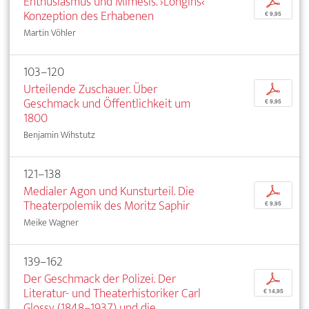
Enthusiasmus und Mimesis. ›Longins‹
p
Konzeption des Erhabenen
€ 9,95
Martin Vöhler
103–120
Urteilende Zuschauer. Über
p
Geschmack und Öffentlichkeit um
€ 9,95
1800
Benjamin Wihstutz
121–138
Medialer Agon und Kunsturteil. Die
p
Theaterpolemik des Moritz Saphir
€ 9,95
Meike Wagner
139–162
Der Geschmack der Polizei. Der
p
Literatur- und Theaterhistoriker Carl
€ 14,95
Glossy (1848–1937) und die