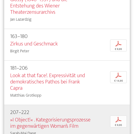
Entstehung des Wiener
Theaterzensurarchivs
Jan Lazardzig
163–180
Zirkus und Geschmack
p
€ 9,95
Birgit Peter
181–206
Look at that face!. Expressivität und
p
demokratisches Pathos bei Frank
€ 14,95
Capra
Matthias Grotkopp
207–222
»I Object!« . Kategorisierungsprozesse
p
im gegenwärtigen Woman’s Film
€ 9,95
Sarah-Mai Dang