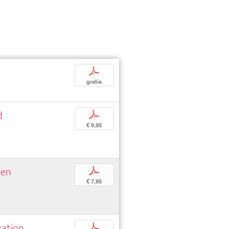
p
gratis
d
p
€ 9,95
ien
p
€ 7,95
kation
p