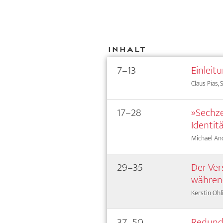
Inhalt
7–13
Einleit
Claus Pias, 
17–28
»Sechze
Identit
Michael An
29–35
Der Ver
währen
Kerstin Ohl
37–50
Redunda