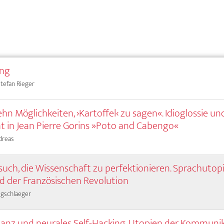
ung
Stefan Rieger
hn Möglichkeiten, ›Kartoffel‹ zu sagen«. Idioglossie un
ät in Jean Pierre Gorins »Poto and Cabengo«
dreas
such, die Wissenschaft zu perfektionieren. Sprachutop
d der Französischen Revolution
igschlaeger
nz und neurales Self-Hacking. Utopien der Kommuni