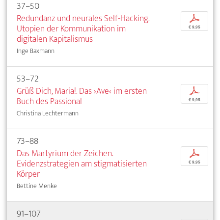
37–50
Redundanz und neurales Self-Hacking.
p
Utopien der Kommunikation im
€ 9,95
digitalen Kapitalismus
Inge Baxmann
53–72
Grüß Dich, Maria!. Das ›Ave‹ im ersten
p
Buch des Passional
€ 9,95
Christina Lechtermann
73–88
Das Martyrium der Zeichen.
p
Evidenzstrategien am stigmatisierten
€ 9,95
Körper
Bettine Menke
91–107