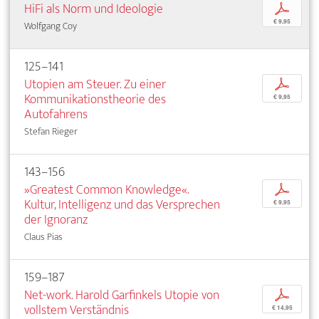
HiFi als Norm und Ideologie
p
€ 9,95
Wolfgang Coy
125–141
Utopien am Steuer. Zu einer
p
Kommunikationstheorie des
€ 9,95
Autofahrens
Stefan Rieger
143–156
»Greatest Common Knowledge«.
p
Kultur, Intelligenz und das Versprechen
€ 9,95
der Ignoranz
Claus Pias
159–187
Net-work. Harold Garfinkels Utopie von
p
vollstem Verständnis
€ 14,95