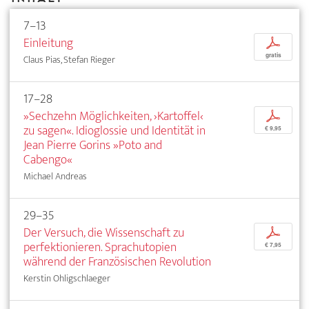
7–13
Einleitung
p
gratis
Claus Pias, Stefan Rieger
17–28
»Sechzehn Möglichkeiten, ›Kartoffel‹
p
zu sagen«. Idioglossie und Identität in
€ 9,95
Jean Pierre Gorins »Poto and
Cabengo«
Michael Andreas
29–35
Der Versuch, die Wissenschaft zu
p
perfektionieren. Sprachutopien
€ 7,95
während der Französischen Revolution
Kerstin Ohligschlaeger