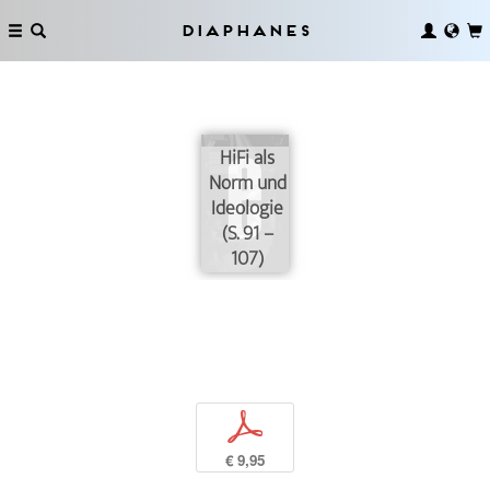
Diaphanes
HiFi als
Norm und
Ideologie
(S. 91 –
107)
p
€ 9,95