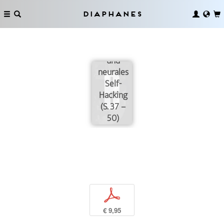
Diaphanes
Redundanz
und
neurales
Self-
Hacking
(S. 37 –
50)
p
€ 9,95