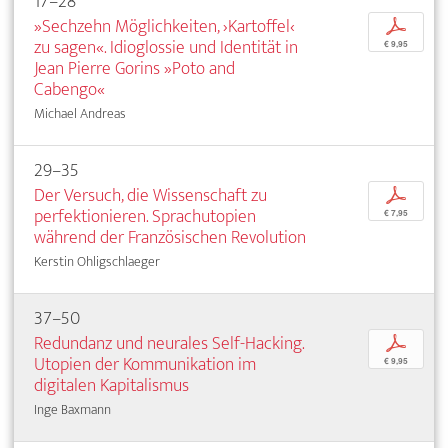
17–28
»Sechzehn Möglichkeiten, ›Kartoffel‹
p
zu sagen«. Idioglossie und Identität in
€ 9,95
Jean Pierre Gorins »Poto and
Cabengo«
Michael Andreas
29–35
Der Versuch, die Wissenschaft zu
p
perfektionieren. Sprachutopien
€ 7,95
während der Französischen Revolution
Kerstin Ohligschlaeger
37–50
Redundanz und neurales Self-Hacking.
p
Utopien der Kommunikation im
€ 9,95
digitalen Kapitalismus
Inge Baxmann