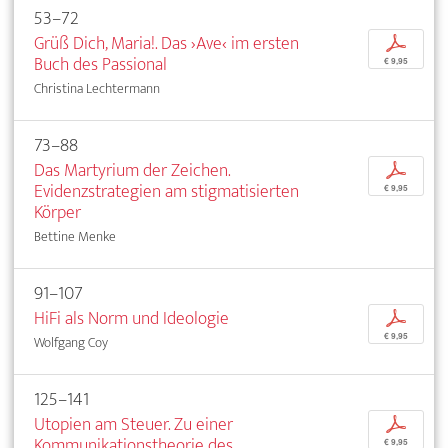
53–72
Grüß Dich, Maria!. Das ›Ave‹ im ersten
p
Buch des Passional
€ 9,95
Christina Lechtermann
73–88
Das Martyrium der Zeichen.
p
Evidenzstrategien am stigmatisierten
€ 9,95
Körper
Bettine Menke
91–107
HiFi als Norm und Ideologie
p
€ 9,95
Wolfgang Coy
125–141
Utopien am Steuer. Zu einer
p
Kommunikationstheorie des
€ 9,95