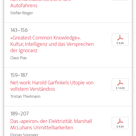
Autofahrens
Stefan Rieger
143–156
»Greatest Common Knowledge«.
p
Kultur, Intelligenz und das Versprechen
€ 9,95
der Ignoranz
Claus Pias
159–187
Net-work. Harold Garfinkels Utopie von
p
vollstem Verständnis
€ 14,95
Tristan Thielmann
189–207
Das ›apeiron‹ der Elektrizität. Marshall
p
McLuhans Unmittelbarkeiten
€ 9,95
Florian Sprenger