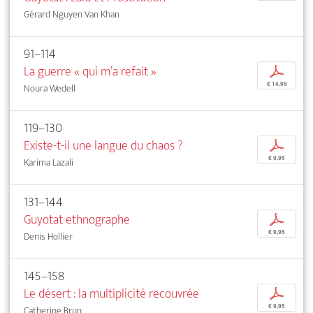
Gérard Nguyen Van Khan
91–114
La guerre « qui m’a refait »
p
€ 14,95
Noura Wedell
119–130
Existe-t-il une langue du chaos ?
p
€ 9,95
Karima Lazali
131–144
Guyotat ethnographe
p
€ 9,95
Denis Hollier
145–158
Le désert : la multiplicité recouvrée
p
€ 9,95
Catherine Brun