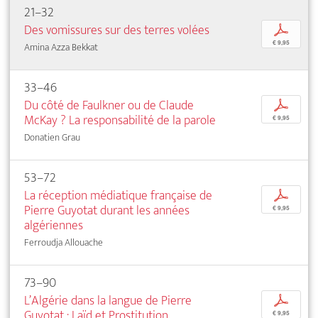
21–32
Des vomissures sur des terres volées
p
€ 9,95
Amina Azza Bekkat
33–46
Du côté de Faulkner ou de Claude
p
McKay ? La responsabilité de la parole
€ 9,95
Donatien Grau
53–72
La réception médiatique française de
p
Pierre Guyotat durant les années
€ 9,95
algériennes
Ferroudja Allouache
73–90
L’Algérie dans la langue de Pierre
p
Guyotat : Laïd et Prostitution
€ 9,95