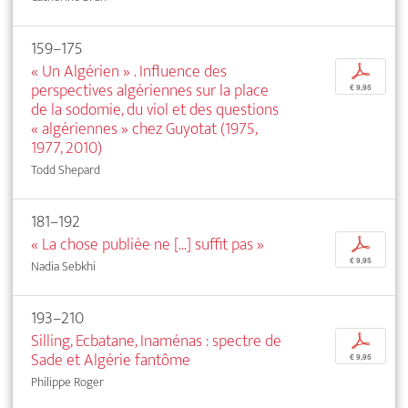
159–175
« Un Algérien » . Influence des
p
perspectives algériennes sur la place
€ 9,95
de la sodomie, du viol et des questions
« algériennes » chez Guyotat (1975,
1977, 2010)
Todd Shepard
181–192
« La chose publiée ne [...] suffit pas »
p
€ 9,95
Nadia Sebkhi
193–210
Silling, Ecbatane, Inaménas : spectre de
p
Sade et Algérie fantôme
€ 9,95
Philippe Roger