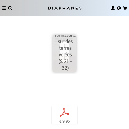
Diaphanes
Des
vomissures
sur des
terres
volées
(S. 21 –
32)
p
€ 9,95