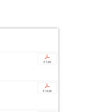
p
€ 7,95
p
€ 14,95