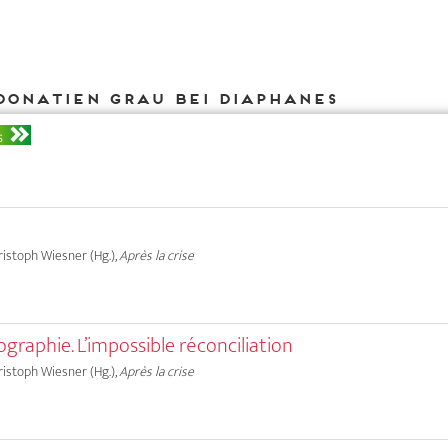
Donatien Grau bei DIAPHANES
S
hristoph Wiesner (Hg.),
Après la crise
graphie. L’impossible réconciliation
hristoph Wiesner (Hg.),
Après la crise