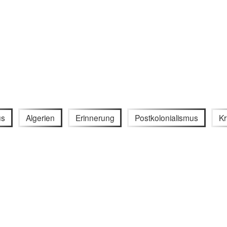
us
Algerien
Erinnerung
Postkolonialismus
Kr