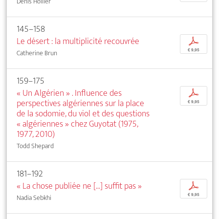
Denis Hollier
145–158
Le désert : la multiplicité recouvrée
p
€ 9,95
Catherine Brun
159–175
« Un Algérien » . Influence des
p
perspectives algériennes sur la place
€ 9,95
de la sodomie, du viol et des questions
« algériennes » chez Guyotat (1975,
1977, 2010)
Todd Shepard
181–192
« La chose publiée ne [...] suffit pas »
p
€ 9,95
Nadia Sebkhi