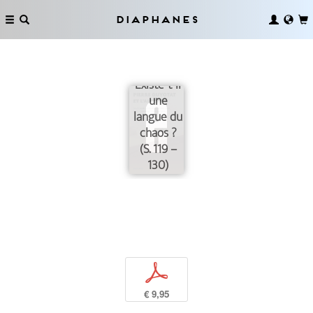
Diaphanes
Existe-t-il
une
langue du
chaos ?
(S. 119 –
130)
p
€ 9,95