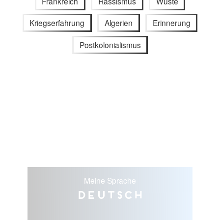
Frankreich
Rassismus
Wüste
Kriegserfahrung
Algerien
Erinnerung
Postkolonialismus
Meine Sprache
Deutsch