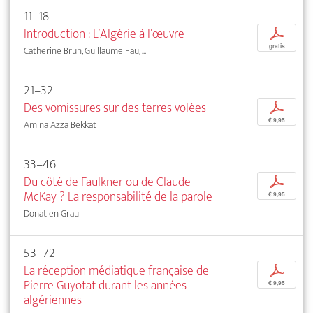
11–18
Introduction : L’Algérie à l’œuvre
p
gratis
Catherine Brun, Guillaume Fau, ...
21–32
Des vomissures sur des terres volées
p
€ 9,95
Amina Azza Bekkat
33–46
Du côté de Faulkner ou de Claude
p
McKay ? La responsabilité de la parole
€ 9,95
Donatien Grau
53–72
La réception médiatique française de
p
Pierre Guyotat durant les années
€ 9,95
algériennes