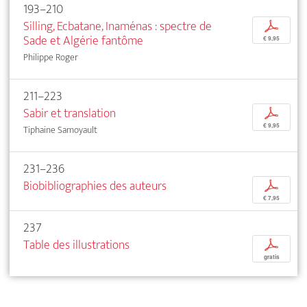
193–210
Silling, Ecbatane, Inaménas : spectre de
p
Sade et Algérie fantôme
€ 9,95
Philippe Roger
211–223
Sabir et translation
p
€ 9,95
Tiphaine Samoyault
231–236
Biobibliographies des auteurs
p
€ 7,95
237
Table des illustrations
p
gratis