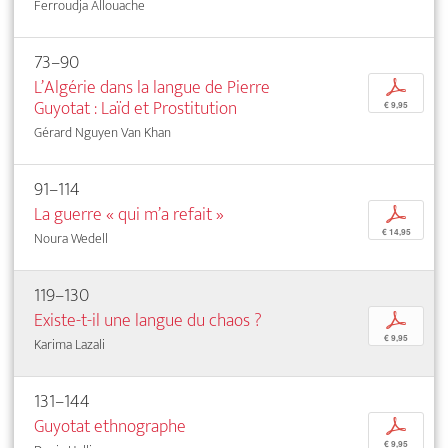
Ferroudja Allouache
73–90
L’Algérie dans la langue de Pierre
p
Guyotat : Laïd et Prostitution
€ 9,95
Gérard Nguyen Van Khan
91–114
La guerre « qui m’a refait »
p
€ 14,95
Noura Wedell
119–130
Existe-t-il une langue du chaos ?
p
€ 9,95
Karima Lazali
131–144
Guyotat ethnographe
p
€ 9,95