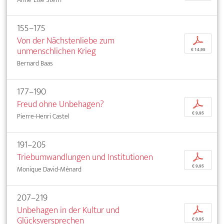
155–175
Von der Nächstenliebe zum
p
unmenschlichen Krieg
€ 14,95
Bernard Baas
177–190
Freud ohne Unbehagen?
p
€ 9,95
Pierre-Henri Castel
191–205
Triebumwandlungen und Institutionen
p
€ 9,95
Monique David-Ménard
207–219
Unbehagen in der Kultur und
p
Glücksversprechen
€ 9,95