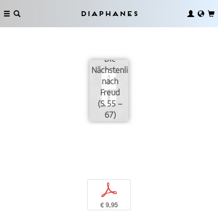
Diaphanes
Die
Nächstenliebe
nach
Freud
(S. 55 –
67)
p
€ 9,95