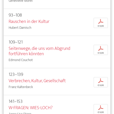
Geneviève Morel
93–108
Rauschen in der Kultur
p
€ 9,95
Hubert Damisch
109–121
Seitenwege, die uns vom Abgrund
p
fortführen könnten
€ 9,95
Edmond Couchot
123–139
Verbrechen, Kultur, Gesellschaft
p
€ 9,95
Franz Kaltenbeck
141–153
W-FRAGEN: WIES-LOCH?
p
€ 9,95
Anne-Lise Stern