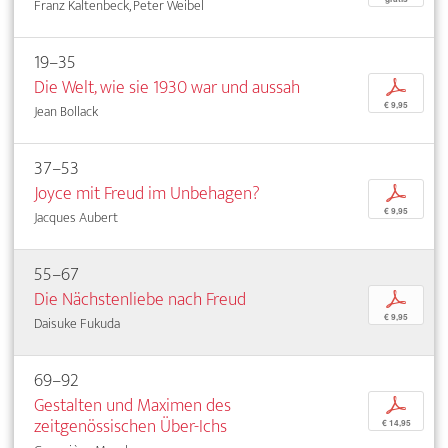
Franz Kaltenbeck, Peter Weibel
19–35
Die Welt, wie sie 1930 war und aussah
p
€ 9,95
Jean Bollack
37–53
Joyce mit Freud im Unbehagen?
p
€ 9,95
Jacques Aubert
55–67
Die Nächstenliebe nach Freud
p
€ 9,95
Daisuke Fukuda
69–92
Gestalten und Maximen des
p
zeitgenössischen Über-Ichs
€ 14,95