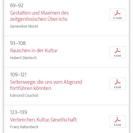
69–92
Gestalten und Maximen des
p
zeitgenössischen Über-Ichs
€ 14,95
Geneviève Morel
93–108
Rauschen in der Kultur
p
€ 9,95
Hubert Damisch
109–121
Seitenwege, die uns vom Abgrund
p
fortführen könnten
€ 9,95
Edmond Couchot
123–139
Verbrechen, Kultur, Gesellschaft
p
€ 9,95
Franz Kaltenbeck