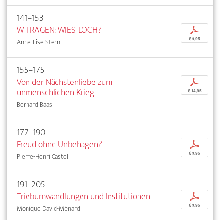
141–153
W-FRAGEN: WIES-LOCH?
p
€ 9,95
Anne-Lise Stern
155–175
Von der Nächstenliebe zum
p
unmenschlichen Krieg
€ 14,95
Bernard Baas
177–190
Freud ohne Unbehagen?
p
€ 9,95
Pierre-Henri Castel
191–205
Triebumwandlungen und Institutionen
p
€ 9,95
Monique David-Ménard