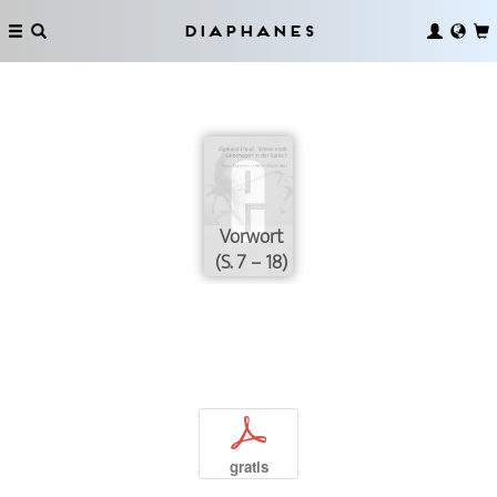
Diaphanes
Vorwort
(S. 7 – 18)
p
gratis