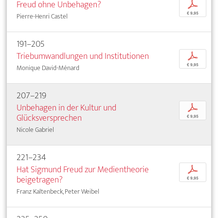
Freud ohne Unbehagen?
p
€ 9,95
Pierre-Henri Castel
191–205
Triebumwandlungen und Institutionen
p
€ 9,95
Monique David-Ménard
207–219
Unbehagen in der Kultur und
p
Glücksversprechen
€ 9,95
Nicole Gabriel
221–234
Hat Sigmund Freud zur Medientheorie
p
beigetragen?
€ 9,95
Franz Kaltenbeck, Peter Weibel