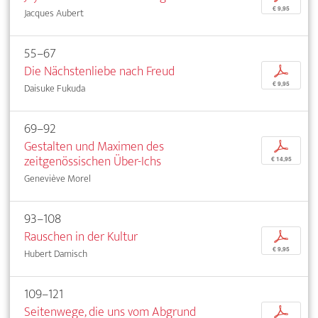
€ 9,95
Jacques Aubert
55–67
Die Nächstenliebe nach Freud
p
€ 9,95
Daisuke Fukuda
69–92
Gestalten und Maximen des
p
zeitgenössischen Über-Ichs
€ 14,95
Geneviève Morel
93–108
Rauschen in der Kultur
p
€ 9,95
Hubert Damisch
109–121
Seitenwege, die uns vom Abgrund
p