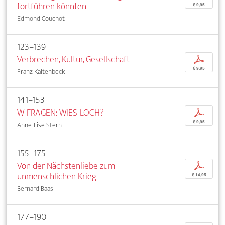
fortführen könnten
€ 9,95
Edmond Couchot
123–139
Verbrechen, Kultur, Gesellschaft
p
€ 9,95
Franz Kaltenbeck
141–153
W-FRAGEN: WIES-LOCH?
p
€ 9,95
Anne-Lise Stern
155–175
Von der Nächstenliebe zum
p
unmenschlichen Krieg
€ 14,95
Bernard Baas
177–190