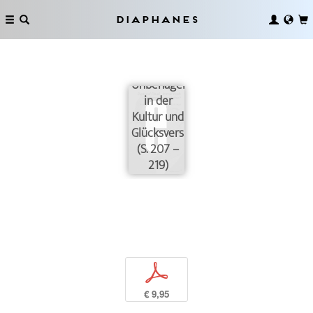
Diaphanes
Unbehagen
in der
Kultur und
Glücksversprechen
(S. 207 –
219)
p
€ 9,95