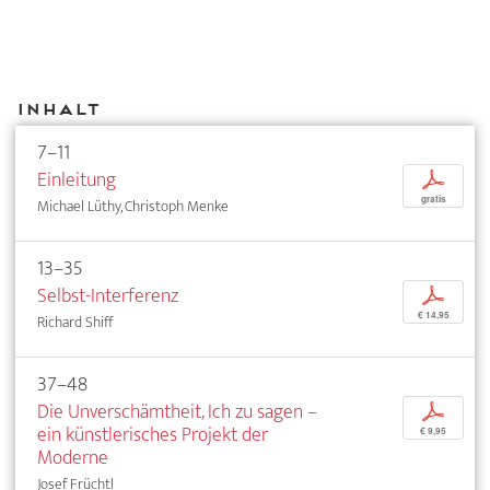
Inhalt
7–11
Einleitung
p
gratis
Michael Lüthy, Christoph Menke
13–35
Selbst-Interferenz
p
€ 14,95
Richard Shiff
37–48
Die Unverschämtheit, Ich zu sagen –
p
ein künstlerisches Projekt der
€ 9,95
Moderne
Josef Früchtl