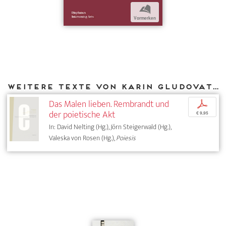
b
Vormerken
Weitere Texte von Karin Gludovatz bei DIAPHANES
Das Malen lieben. Rembrandt und
p
der poietische Akt
€ 9,95
In: David Nelting (Hg.), Jörn Steigerwald (Hg.),
Valeska von Rosen (Hg.),
Poiesis