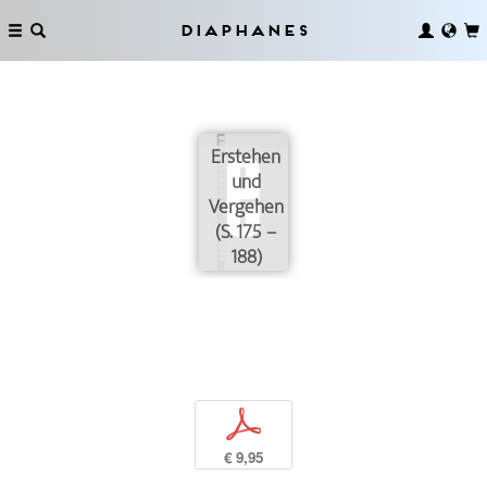
Diaphanes
Erstehen
und
Vergehen
(S. 175 –
188)
p
€ 9,95