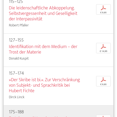
115–125
Die leidenschaftliche Abkoppelung.
p
Selbstvergessenheit und Geselligkeit
€ 9,95
der Interpassivität
Robert Pfaller
127–155
Identifikation mit dem Medium – der
p
Trost der Materie
€ 14,95
Donald Kuspit
157–174
»Der Skribe ist bi.«. Zur Verschränkung
p
von Subjekt- und Sprachkritik bei
€ 9,95
Hubert Fichte
Dirck Linck
175–188