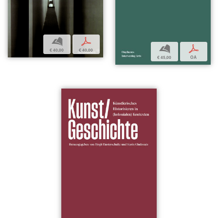
b
p
b
p
€ 40,00
€ 40,00
€ 45,00
OA