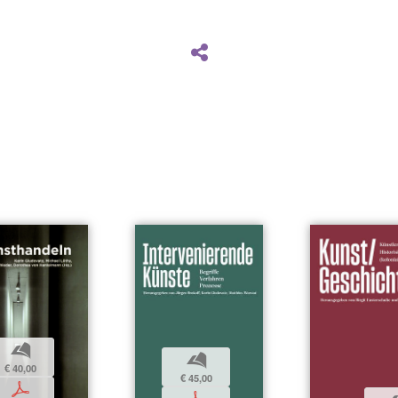
b
b
€ 40,00
€ 45,00
p