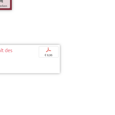
b
erken
lt des
p
€ 9,95