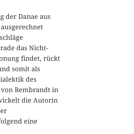
ng der Danae aus
 ausgerechnet
schläge
rade das Nicht-
tonung findet, rückt
und somit als
ialektik des
d von Rembrandt in
ickelt die Autorin
der
folgend eine