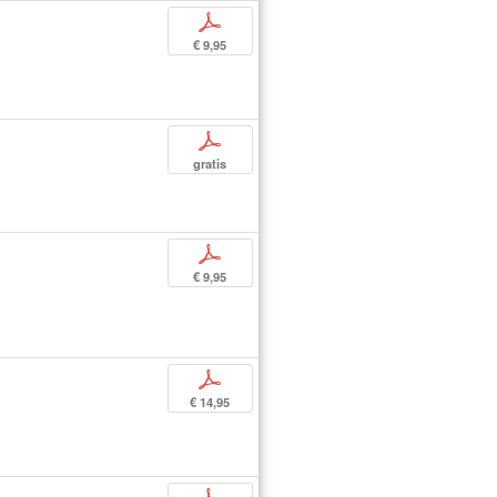
p
€ 9,95
p
gratis
p
€ 9,95
p
€ 14,95