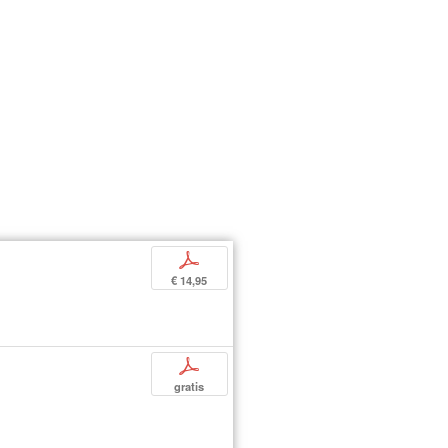
p
€ 14,95
p
gratis