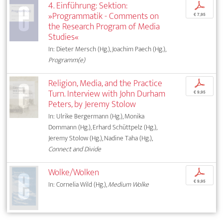
4. Einführung: Sektion:
p
»Programmatik - Comments on
€ 7,95
the Research Program of Media
Studies«
In: Dieter Mersch (Hg.), Joachim Paech (Hg.),
Programm(e)
Religion, Media, and the Practice
p
Turn. Interview with John Durham
€ 9,95
Peters, by Jeremy Stolow
In: Ulrike Bergermann (Hg.), Monika
Dommann (Hg.), Erhard Schüttpelz (Hg.),
Jeremy Stolow (Hg.), Nadine Taha (Hg.),
Connect and Divide
Wolke/Wolken
p
€ 9,95
In: Cornelia Wild (Hg.),
Medium Wolke