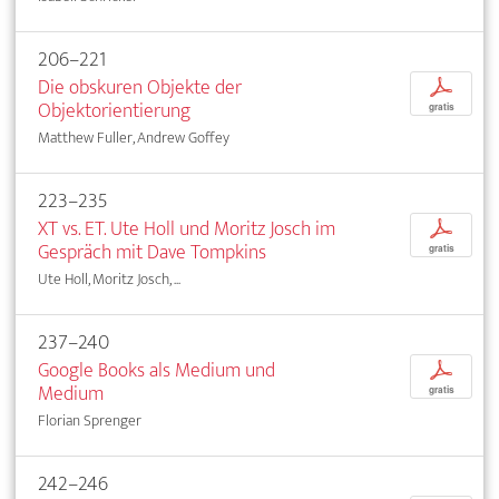
206–221
Die obskuren Objekte der
p
Objektorientierung
gratis
Matthew Fuller, Andrew Goffey
223–235
XT vs. ET. Ute Holl und Moritz Josch im
p
Gespräch mit Dave Tompkins
gratis
Ute Holl, Moritz Josch, ...
237–240
Google Books als Medium und
p
Medium
gratis
Florian Sprenger
242–246