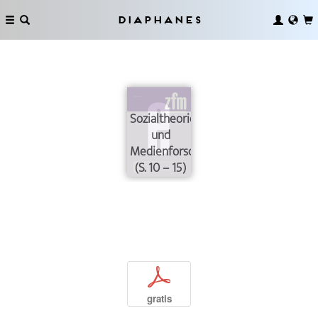
Diaphanes
Sozialtheorie
und
Medienforschung
(S. 10 – 15)
p
gratis