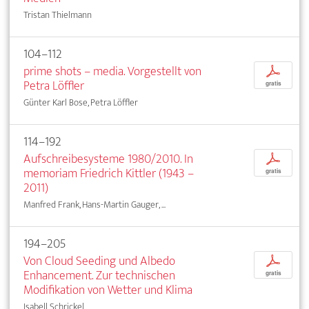
Tristan Thielmann
104–112
prime shots – media. Vorgestellt von
p
Petra Löffler
gratis
Günter Karl Bose, Petra Löffler
114–192
Aufschreibesysteme 1980/2010. In
p
memoriam Friedrich Kittler (1943 –
gratis
2011)
Manfred Frank, Hans-Martin Gauger, ...
194–205
Von Cloud Seeding und Albedo
p
Enhancement. Zur technischen
gratis
Modifikation von Wetter und Klima
Isabell Schrickel