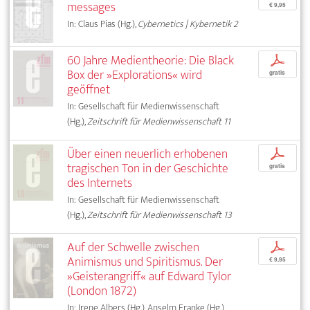
messages
€ 9,95
In: Claus Pias (Hg.),
Cybernetics | Kybernetik 2
60 Jahre Medientheorie: Die Black
p
Box der »Explorations« wird
gratis
geöffnet
In: Gesellschaft für Medienwissenschaft
(Hg.),
Zeitschrift für Medienwissenschaft 11
Über einen neuerlich erhobenen
p
tragischen Ton in der Geschichte
gratis
des Internets
In: Gesellschaft für Medienwissenschaft
(Hg.),
Zeitschrift für Medienwissenschaft 13
Auf der Schwelle zwischen
p
Animismus und Spiritismus. Der
€ 9,95
»Geisterangriff« auf Edward Tylor
(London 1872)
In: Irene Albers (Hg.), Anselm Franke (Hg.),