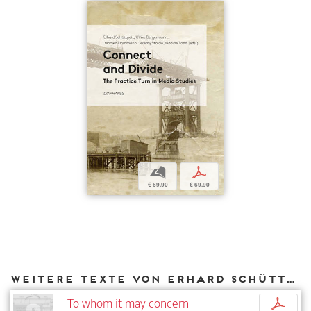
b
p
€ 69,90
€ 69,90
Weitere Texte von Erhard Schüttpelz bei DIAPHANES
To whom it may concern
p