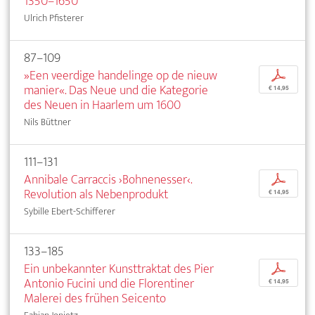
1350–1650
Ulrich Pfisterer
87–109
»Een veerdige handelinge op de nieuw
p
manier«. Das Neue und die Kategorie
€ 14,95
des Neuen in Haarlem um 1600
Nils Büttner
111–131
Annibale Carraccis ›Bohnenesser‹.
p
Revolution als Nebenprodukt
€ 14,95
Sybille Ebert-Schifferer
133–185
Ein unbekannter Kunsttraktat des Pier
p
Antonio Fucini und die Florentiner
€ 14,95
Malerei des frühen Seicento