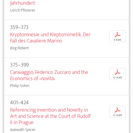
Jahrhundert
Ulrich Pfisterer
359–373
Kryptomnesie und Kleptomimetik. Der
p
Fall des Cavaliere Marino
€ 9,95
Jörg Robert
375–399
Caravaggio, Federico Zuccaro and the
p
Economics of ›novità‹
€ 14,95
Philip Sohm
401–424
Referencing Invention and Novelty in
p
Art and Science at the Court of Rudolf
€ 14,95
II in Prague
Joaneath Spicer