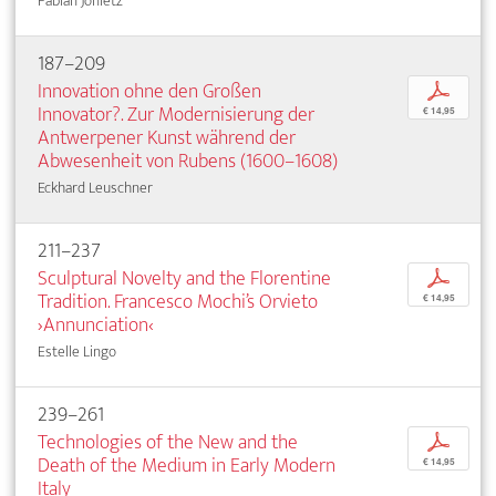
Fabian Jonietz
187–209
Innovation ohne den Großen
p
Innovator?. Zur Modernisierung der
€ 14,95
Antwerpener Kunst während der
Abwesenheit von Rubens (1600–1608)
Eckhard Leuschner
211–237
Sculptural Novelty and the Florentine
p
Tradition. Francesco Mochi’s Orvieto
€ 14,95
›Annunciation‹
Estelle Lingo
239–261
Technologies of the New and the
p
Death of the Medium in Early Modern
€ 14,95
Italy