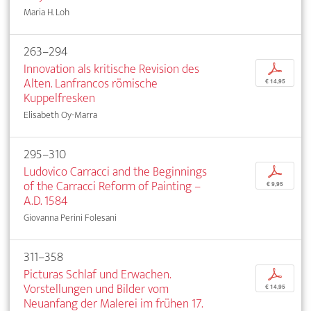
Maria H. Loh
263–294
Innovation als kritische Revision des
p
Alten. Lanfrancos römische
€ 14,95
Kuppelfresken
Elisabeth Oy-Marra
295–310
Ludovico Carracci and the Beginnings
p
of the Carracci Reform of Painting –
€ 9,95
A.D. 1584
Giovanna Perini Folesani
311–358
Picturas Schlaf und Erwachen.
p
Vorstellungen und Bilder vom
€ 14,95
Neuanfang der Malerei im frühen 17.