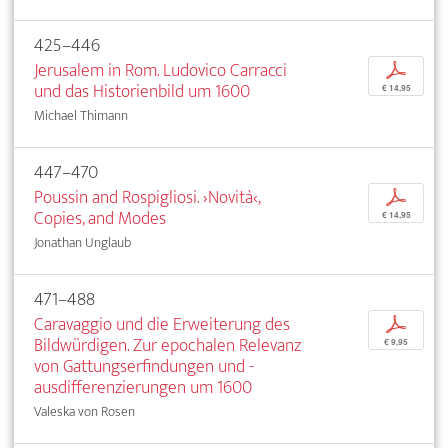
425–446
Jerusalem in Rom. Ludovico Carracci
p
und das Historienbild um 1600
€ 14,95
Michael Thimann
447–470
Poussin and Rospigliosi. ›Novità‹,
p
Copies, and Modes
€ 14,95
Jonathan Unglaub
471–488
Caravaggio und die Erweiterung des
p
Bildwürdigen. Zur epochalen Relevanz
€ 9,95
von Gattungserfindungen und -
ausdifferenzierungen um 1600
Valeska von Rosen