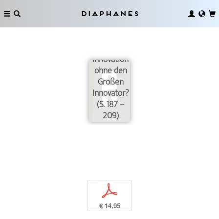
Diaphanes
Innovation
ohne den
Großen
Innovator?
(S. 187 –
209)
p
€ 14,95