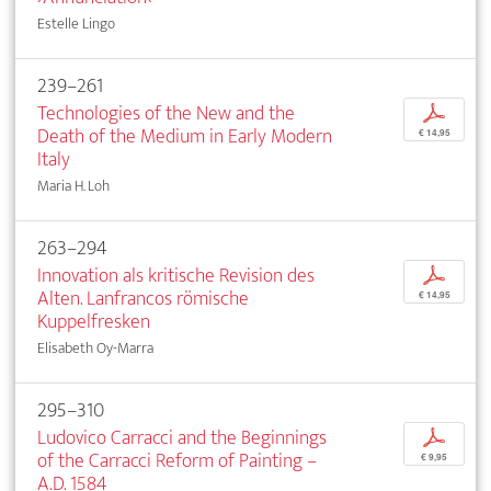
Estelle Lingo
239–261
Technologies of the New and the
p
Death of the Medium in Early Modern
€ 14,95
Italy
Maria H. Loh
263–294
Innovation als kritische Revision des
p
Alten. Lanfrancos römische
€ 14,95
Kuppelfresken
Elisabeth Oy-Marra
295–310
Ludovico Carracci and the Beginnings
p
of the Carracci Reform of Painting –
€ 9,95
A.D. 1584