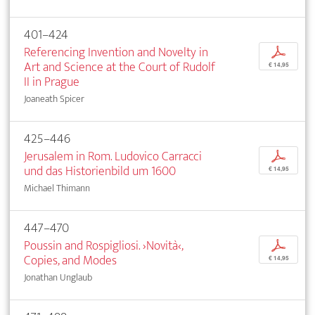
401–424
Referencing Invention and Novelty in
p
Art and Science at the Court of Rudolf
€ 14,95
II in Prague
Joaneath Spicer
425–446
Jerusalem in Rom. Ludovico Carracci
p
und das Historienbild um 1600
€ 14,95
Michael Thimann
447–470
Poussin and Rospigliosi. ›Novità‹,
p
Copies, and Modes
€ 14,95
Jonathan Unglaub