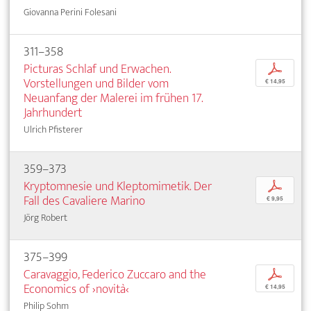
Giovanna Perini Folesani
311–358
Picturas Schlaf und Erwachen.
p
Vorstellungen und Bilder vom
€ 14,95
Neuanfang der Malerei im frühen 17.
Jahrhundert
Ulrich Pfisterer
359–373
Kryptomnesie und Kleptomimetik. Der
p
Fall des Cavaliere Marino
€ 9,95
Jörg Robert
375–399
Caravaggio, Federico Zuccaro and the
p
Economics of ›novità‹
€ 14,95
Philip Sohm