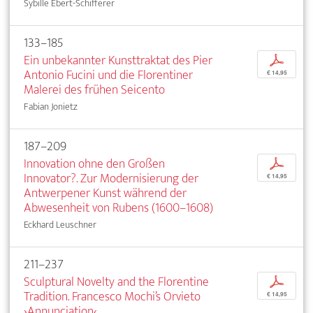
Sybille Ebert-Schifferer
133–185
Ein unbekannter Kunsttraktat des Pier
p
Antonio Fucini und die Florentiner
€ 14,95
Malerei des frühen Seicento
Fabian Jonietz
187–209
Innovation ohne den Großen
p
Innovator?. Zur Modernisierung der
€ 14,95
Antwerpener Kunst während der
Abwesenheit von Rubens (1600–1608)
Eckhard Leuschner
211–237
Sculptural Novelty and the Florentine
p
Tradition. Francesco Mochi’s Orvieto
€ 14,95
›Annunciation‹