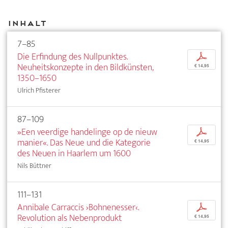
Inhalt
7–85
Die Erfindung des Nullpunktes.
p
Neuheitskonzepte in den Bildkünsten,
€ 14,95
1350–1650
Ulrich Pfisterer
87–109
»Een veerdige handelinge op de nieuw
p
manier«. Das Neue und die Kategorie
€ 14,95
des Neuen in Haarlem um 1600
Nils Büttner
111–131
Annibale Carraccis ›Bohnenesser‹.
p
Revolution als Nebenprodukt
€ 14,95