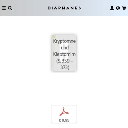
Diaphanes
Kryptomnesie
und
Kleptomimetik
(S. 359 –
373)
p
€ 9,95