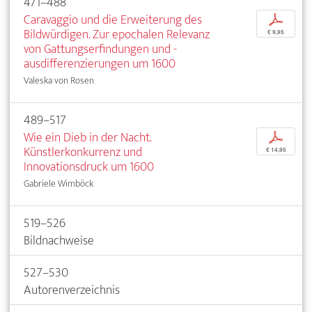
471–488
Caravaggio und die Erweiterung des
p
Bildwürdigen. Zur epochalen Relevanz
€ 9,95
von Gattungserfindungen und -
ausdifferenzierungen um 1600
Valeska von Rosen
489–517
Wie ein Dieb in der Nacht.
p
Künstlerkonkurrenz und
€ 14,95
Innovationsdruck um 1600
Gabriele Wimböck
519–526
Bildnachweise
527–530
Autorenverzeichnis