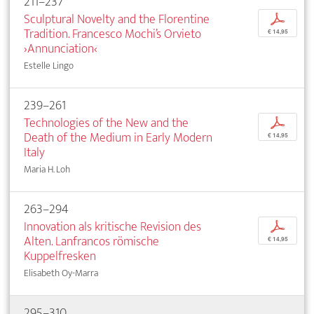
211–237
Sculptural Novelty and the Florentine
p
Tradition. Francesco Mochi’s Orvieto
€ 14,95
›Annunciation‹
Estelle Lingo
239–261
Technologies of the New and the
p
Death of the Medium in Early Modern
€ 14,95
Italy
Maria H. Loh
263–294
Innovation als kritische Revision des
p
Alten. Lanfrancos römische
€ 14,95
Kuppelfresken
Elisabeth Oy-Marra
295–310