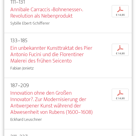
111–131
Annibale Carraccis ›Bohnenesser‹.
p
Revolution als Nebenprodukt
€ 14,95
Sybille Ebert-Schifferer
133–185
Ein unbekannter Kunsttraktat des Pier
p
Antonio Fucini und die Florentiner
€ 14,95
Malerei des frühen Seicento
Fabian Jonietz
187–209
Innovation ohne den Großen
p
Innovator?. Zur Modernisierung der
€ 14,95
Antwerpener Kunst während der
Abwesenheit von Rubens (1600–1608)
Eckhard Leuschner