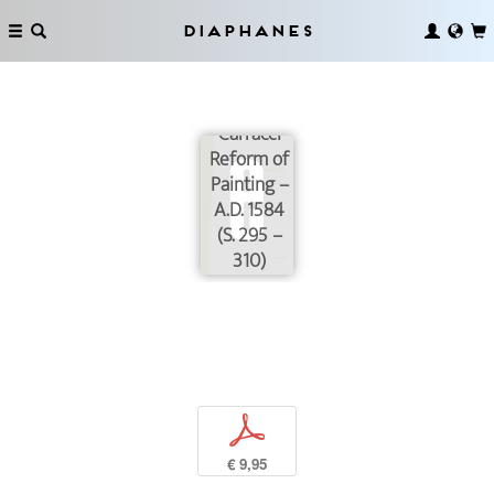
Ludovico
Carracci
Diaphanes
and the
Beginnings
of the
Carracci
Reform of
Painting –
A.D. 1584
(S. 295 –
310)
p
€ 9,95