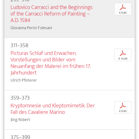
Ludovico Carracci and the Beginnings
p
of the Carracci Reform of Painting –
€ 9,95
A.D. 1584
Giovanna Perini Folesani
311–358
Picturas Schlaf und Erwachen.
p
Vorstellungen und Bilder vom
€ 14,95
Neuanfang der Malerei im frühen 17.
Jahrhundert
Ulrich Pfisterer
359–373
Kryptomnesie und Kleptomimetik. Der
p
Fall des Cavaliere Marino
€ 9,95
Jörg Robert
375–399