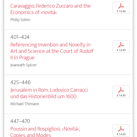
Caravaggio, Federico Zuccaro and the
p
Economics of ›novità‹
€ 14,95
Philip Sohm
401–424
Referencing Invention and Novelty in
p
Art and Science at the Court of Rudolf
€ 14,95
II in Prague
Joaneath Spicer
425–446
Jerusalem in Rom. Ludovico Carracci
p
und das Historienbild um 1600
€ 14,95
Michael Thimann
447–470
Poussin and Rospigliosi. ›Novità‹,
p
Copies, and Modes
€ 14,95