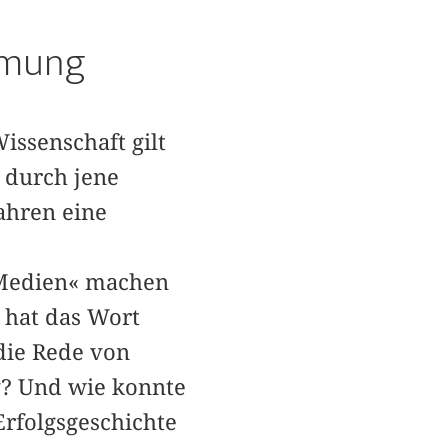
mmung
Wissenschaft gilt
 durch jene
ahren eine
t Medien« machen
m hat das Wort
die Rede von
g? Und wie konnte
Erfolgsgeschichte