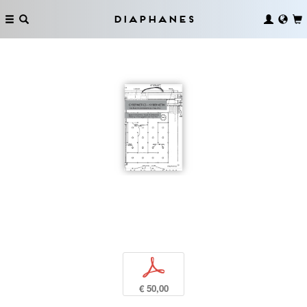
Diaphanes
p
€ 50,00