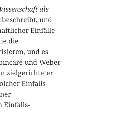
issenschaft als
l beschreibt, und
ftlicher Einfälle
ie die
isieren, und es
Poincaré und Weber
n zielgerichteter
lcher Einfalls-
rner
 Einfalls-