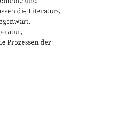
lgemeine und
sen die Literatur-,
Gegenwart.
teratur,
e Prozessen der