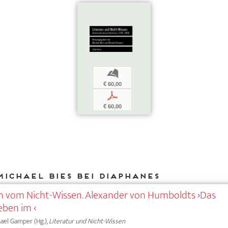
b
€ 60,00
p
€ 60,00
Michael Bies bei DIAPHANES
n vom Nicht-Wissen. Alexander von Humboldts ›Das
eben im ‹
chael Gamper (Hg.),
Literatur und Nicht-Wissen