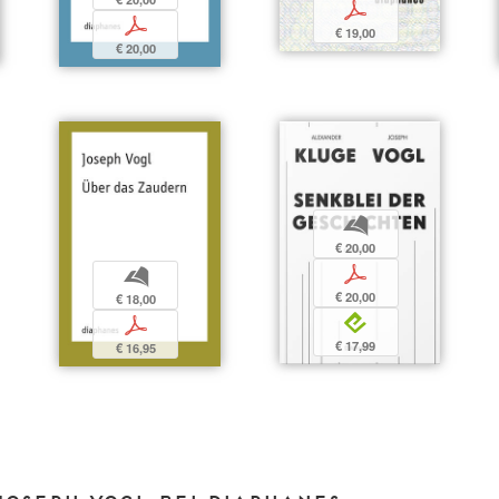
p
p
€ 19,00
€ 20,00
b
€ 20,00
p
b
€ 20,00
€ 18,00
e
p
€ 17,99
€ 16,95