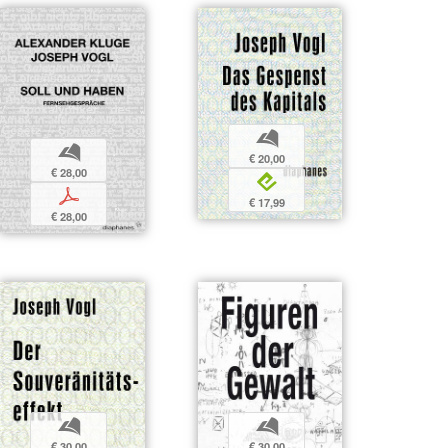
b
b
€ 20,00
€ 28,00
e
p
€ 17,99
€ 28,00
b
b
€ 30,00
€ 30,00