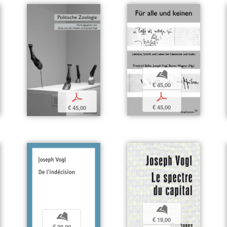
b
€ 45,00
p
p
€ 45,00
€ 45,00
b
b
€ 19,00
€ 20,00