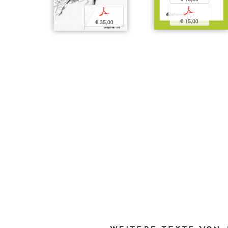
p
p
€ 15,00
€ 35,00