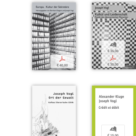
b
€ 35,00
p
p
€ 35,00
€ 40,00
b
€ 15,00