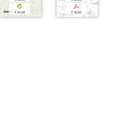
p
e
€ 30,00
€ 24,99