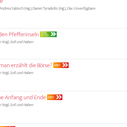
le
, Andrea Sabisch (Hg.), Daniel Tyradellis (Hg.),
Das Unverfügbare
den Pfefferinseln
OPEN
ACCESS
h Vogl,
Soll und Haben
man erzählt die Börse?
ABO
h Vogl,
Soll und Haben
hne Anfang und Ende
ABO
h Vogl,
Soll und Haben