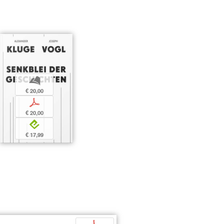
b
€ 20,00
p
€ 20,00
e
€ 17,99