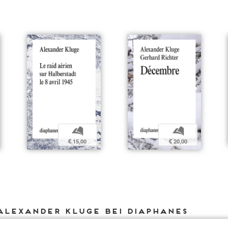
b
b
€ 15,00
€ 20,00
Alexander Kluge bei DIAPHANES