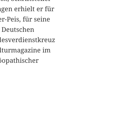
en erhielt er für
-Peis, für seine
r Deutschen
esverdienstkreuz
ulturmagazine im
öopathischer